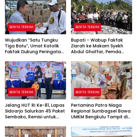
BERITA TERKINI
BERITA TERKINI
Wujudkan “Satu Tungku
Bupati – Wabup Fakfak
Tiga Batu”, Umat Katolik
Ziarah ke Makam Syekh
Fakfak Dukung Peringatan
Abdul Ghaffar, Pemda
666 Tahun Islam Masuk
Fakfak Matangkan
Papua
Peringatan 666 Tahun
Islam Masuk Tanah Papua
BERITA TERKINI
BERITA TERKINI
Jelang HUT RI Ke-81, Lapas
Pertamina Patra Niaga
Sidoarjo Salurkan 45 Paket
Regional Sumbagsel Bawa
Sembako, Remisi untuk
UMKM Bengkulu Tampil di
Ratusan Napi dan 12 Bebas
Indonesia Fashion Week
2026