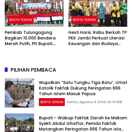
BERITA TERKINI
BERITA TERKINI
Pemkab Tulungagung
Hesti Haris: Rabu Berkah TP
Bagikan 10.000 Bendera
PKK Jambi Perkuat Literasi
Merah Putih, Plt Bupati:
Keuangan dan Budaya
Nasionalisme Harus Hidup
Kelola Sampah dari Rumah
di Setiap Rumah
PILIHAN PEMBACA
Wujudkan “Satu Tungku Tiga Batu”, Umat
Katolik Fakfak Dukung Peringatan 666
Tahun Islam Masuk Papua
BERITA TERKINI
Kamis, Agustus 6 2026 20:14 WIB
Bupati – Wabup Fakfak Ziarah ke Makam
Syekh Abdul Ghaffar, Pemda Fakfak
Matangkan Peringatan 666 Tahun Islam