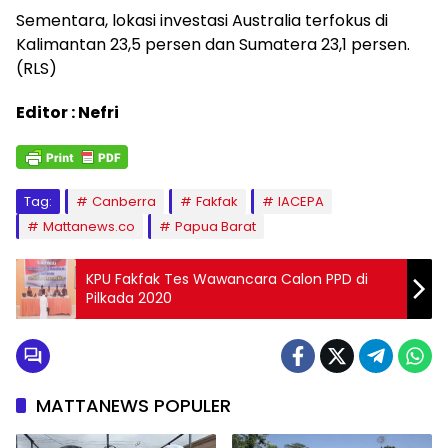
Sementara, lokasi investasi Australia terfokus di
Kalimantan 23,5 persen dan Sumatera 23,1 persen.
(RLS)
Editor : Nefri
Tag:
Canberra
Fakfak
IACEPA
Mattanews.co
Papua Barat
KPU Fakfak Tes Wawancara Calon PPD di
Pilkada 2020
MATTANEWS POPULER