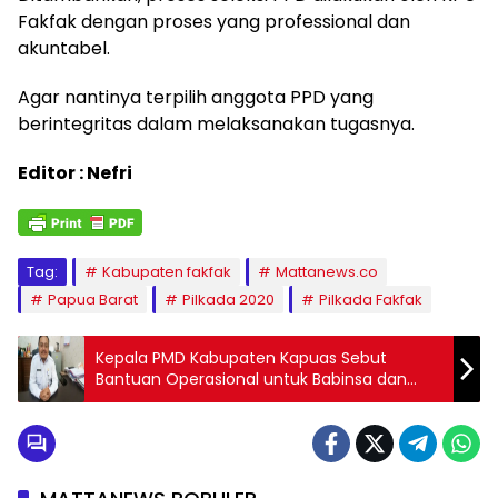
Fakfak dengan proses yang professional dan
akuntabel.
Agar nantinya terpilih anggota PPD yang
berintegritas dalam melaksanakan tugasnya.
Editor : Nefri
Tag:
Kabupaten fakfak
Mattanews.co
Papua Barat
Pilkada 2020
Pilkada Fakfak
Kepala PMD Kabupaten Kapuas Sebut
Bantuan Operasional untuk Babinsa dan
Babinkamtibmas Dianggarkan melalui ADD