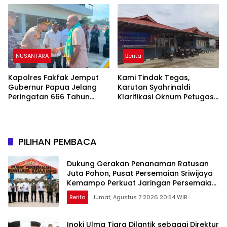
Corporate Award
Bendera Merah Putih
NUSANTARA
Berita
Kapolres Fakfak Jemput
Kami Tindak Tegas,
Gubernur Papua Jelang
Karutan Syahrinaldi
Peringatan 666 Tahun
Klarifikasi Oknum Petugas
Islam Masuk Tanah Papua
Rutan Putussibau Terseret
Komentar Pedas Kasus
Pasien BPJS
PILIHAN PEMBACA
Dukung Gerakan Penanaman Ratusan
Juta Pohon, Pusat Persemaian Sriwijaya
Kemampo Perkuat Jaringan Persemaian
Nasional*
Berita
Jumat, Agustus 7 2026 20:54 WIB
Inoki Ulma Tiara Dilantik sebagai Direktur