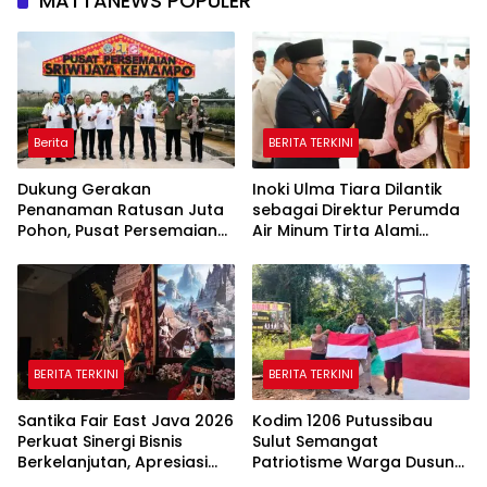
MATTANEWS POPULER
Berita
BERITA TERKINI
Dukung Gerakan
Inoki Ulma Tiara Dilantik
Penanaman Ratusan Juta
sebagai Direktur Perumda
Pohon, Pusat Persemaian
Air Minum Tirta Alami
Sriwijaya Kemampo
Tanah Datar Periode
Perkuat Jaringan
2026–2031
Persemaian Nasional*
BERITA TERKINI
BERITA TERKINI
Santika Fair East Java 2026
Kodim 1206 Putussibau
Perkuat Sinergi Bisnis
Sulut Semangat
Berkelanjutan, Apresiasi
Patriotisme Warga Dusun
Mitra Korporasi Lewat
Sebintang Lewat Lautan