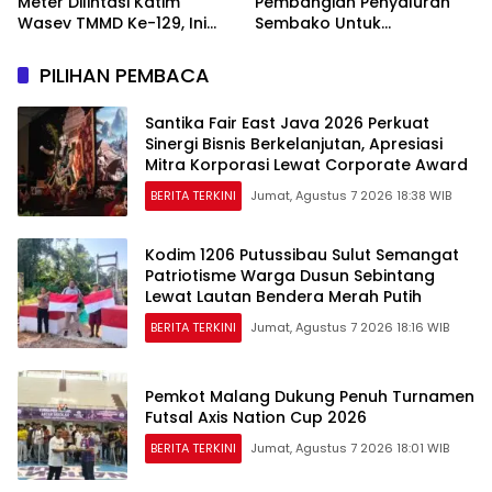
Meter Dilintasi Katim
Pembangian Penyaluran
Wasev TMMD Ke-129, Ini
Sembako Untuk
yang Disampaikan
Masyarakat
PILIHAN PEMBACA
Santika Fair East Java 2026 Perkuat
Sinergi Bisnis Berkelanjutan, Apresiasi
Mitra Korporasi Lewat Corporate Award
BERITA TERKINI
Jumat, Agustus 7 2026 18:38 WIB
Kodim 1206 Putussibau Sulut Semangat
Patriotisme Warga Dusun Sebintang
Lewat Lautan Bendera Merah Putih
BERITA TERKINI
Jumat, Agustus 7 2026 18:16 WIB
Pemkot Malang Dukung Penuh Turnamen
Futsal Axis Nation Cup 2026
BERITA TERKINI
Jumat, Agustus 7 2026 18:01 WIB