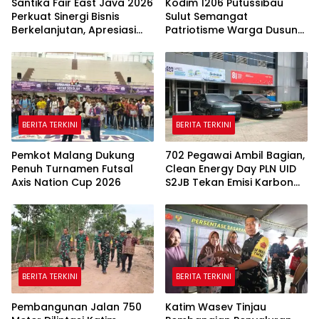
Santika Fair East Java 2026
Kodim 1206 Putussibau
Perkuat Sinergi Bisnis
Sulut Semangat
Berkelanjutan, Apresiasi
Patriotisme Warga Dusun
Mitra Korporasi Lewat
Sebintang Lewat Lautan
Corporate Award
Bendera Merah Putih
BERITA TERKINI
BERITA TERKINI
Pemkot Malang Dukung
702 Pegawai Ambil Bagian,
Penuh Turnamen Futsal
Clean Energy Day PLN UID
Axis Nation Cup 2026
S2JB Tekan Emisi Karbon
Hingga 15 Ton
BERITA TERKINI
BERITA TERKINI
Pembangunan Jalan 750
Katim Wasev Tinjau