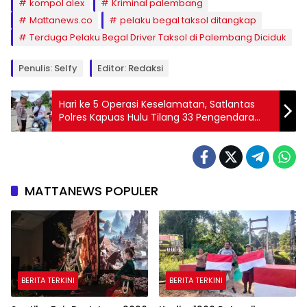
kompol alex
Kriminal palembang
Mattanews.co
pelaku begal taksol ditangkap
Terduga Pelaku Begal Driver Taksol di Palembang Diciduk
Penulis: Selfy
Editor: Redaksi
Hari ke 5 Operasi Keselamatan, Satlantas
Polres Kapuas Hulu Tilang 33 Pengendara
dan 61 Teguran
MATTANEWS POPULER
BERITA TERKINI
BERITA TERKINI