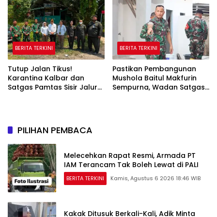
BERITA TERKINI
BERITA TERKINI
Tutup Jalan Tikus!
Pastikan Pembangunan
Karantina Kalbar dan
Mushola Baitul Makfurin
Satgas Pamtas Sisir Jalur
Sempurna, Wadan Satgas
Ilegal di PLBN Nanga Badau
TMMD Cek Langsung ke
Lokasi
PILIHAN PEMBACA
Melecehkan Rapat Resmi, Armada PT
IAM Terancam Tak Boleh Lewat di PALI
BERITA TERKINI
Kamis, Agustus 6 2026 18:46 WIB
Kakak Ditusuk Berkali-Kali, Adik Minta