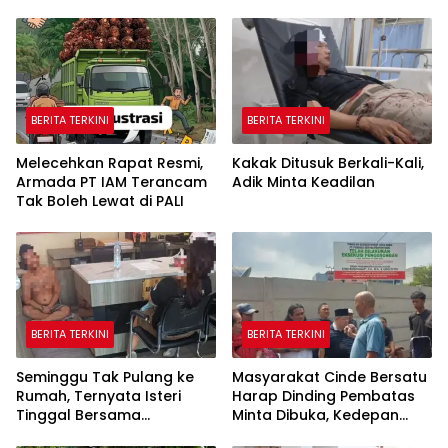
BERITA TERKINI
BERITA TERKINI
Melecehkan Rapat Resmi,
Kakak Ditusuk Berkali-Kali,
Armada PT IAM Terancam
Adik Minta Keadilan
Tak Boleh Lewat di PALI
BERITA TERKINI
BERITA TERKINI
Seminggu Tak Pulang ke
Masyarakat Cinde Bersatu
Rumah, Ternyata Isteri
Harap Dinding Pembatas
Tinggal Bersama
Minta Dibuka, Kedepan
Selingkuhan
Akan Ada Aksi Demo