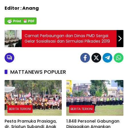
Editor : Anang
Camat Perbaungan dan Dinas PMD Sergai
Gelar Sosialisasi dan Sirmulasi Pilkades 2019
MATTANEWS POPULER
BERITA TERKINI
BERITA TERKINI
Pesta Pramuka Prasiaga,
1.848 Personel Gabungan
dr. Sriatun Subandi: Anak
Disiagakan Amankan