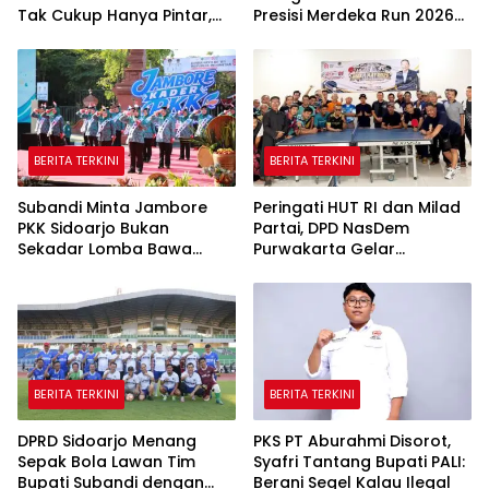
Tak Cukup Hanya Pintar,
Presisi Merdeka Run 2026
Karakter Baik Harus
di Jambi
Dibentuk Sejak Dini
BERITA TERKINI
BERITA TERKINI
Subandi Minta Jambore
Peringati HUT RI dan Milad
PKK Sidoarjo Bukan
Partai, DPD NasDem
Sekadar Lomba Bawa
Purwakarta Gelar
Pulang Piala tapi Juga Ilmu
Turnamen Olahraga
untuk Warga
hingga Baksos Gratis
BERITA TERKINI
BERITA TERKINI
DPRD Sidoarjo Menang
PKS PT Aburahmi Disorot,
Sepak Bola Lawan Tim
Syafri Tantang Bupati PALI:
Bupati Subandi dengan
Berani Segel Kalau Ilegal