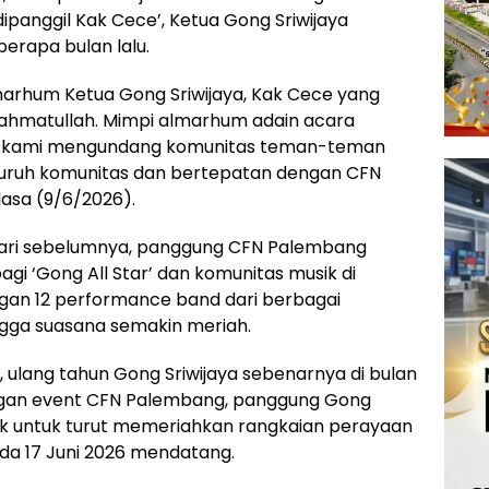
panggil Kak Cece’, Ketua Gong Sriwijaya
erapa bulan lalu.
marhum Ketua Gong Sriwijaya, Kak Cece yang
Rahmatullah. Mimpi almarhum adain acara
nya kami mengundang komunitas teman-teman
luruh komunitas dan bertepatan dengan CFN
lasa (9/6/2026).
ari sebelumnya, panggung CFN Palembang
agi ‘Gong All Star’ dan komunitas musik di
gan 12 performance band dari berbagai
ngga suasana semakin meriah.
, ulang tahun Gong Sriwijaya sebenarnya di bulan
ngan event CFN Palembang, panggung Gong
sik untuk turut memeriahkan rangkaian perayaan
a 17 Juni 2026 mendatang.