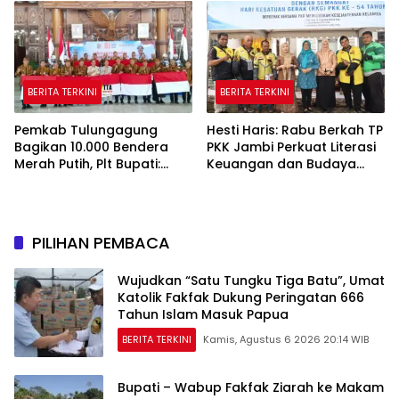
2026
BERITA TERKINI
BERITA TERKINI
Pemkab Tulungagung
Hesti Haris: Rabu Berkah TP
Bagikan 10.000 Bendera
PKK Jambi Perkuat Literasi
Merah Putih, Plt Bupati:
Keuangan dan Budaya
Nasionalisme Harus Hidup
Kelola Sampah dari Rumah
di Setiap Rumah
PILIHAN PEMBACA
Wujudkan “Satu Tungku Tiga Batu”, Umat
Katolik Fakfak Dukung Peringatan 666
Tahun Islam Masuk Papua
BERITA TERKINI
Kamis, Agustus 6 2026 20:14 WIB
Bupati – Wabup Fakfak Ziarah ke Makam