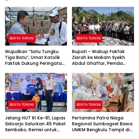
BERITA TERKINI
BERITA TERKINI
Wujudkan “Satu Tungku
Bupati – Wabup Fakfak
Tiga Batu”, Umat Katolik
Ziarah ke Makam Syekh
Fakfak Dukung Peringatan
Abdul Ghaffar, Pemda
666 Tahun Islam Masuk
Fakfak Matangkan
Papua
Peringatan 666 Tahun
Islam Masuk Tanah Papua
BERITA TERKINI
BERITA TERKINI
Jelang HUT RI Ke-81, Lapas
Pertamina Patra Niaga
Sidoarjo Salurkan 45 Paket
Regional Sumbagsel Bawa
Sembako, Remisi untuk
UMKM Bengkulu Tampil di
Ratusan Napi dan 12 Bebas
Indonesia Fashion Week