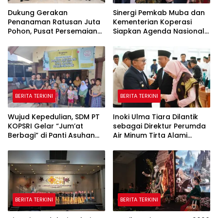
Dukung Gerakan
Sinergi Pemkab Muba dan
Penanaman Ratusan Juta
Kementerian Koperasi
Pohon, Pusat Persemaian
Siapkan Agenda Nasional
Sriwijaya Kemampo
Hilirisasi Kelapa Sawit
Perkuat Jaringan
Persemaian Nasional*
BERITA TERKINI
BERITA TERKINI
Wujud Kepedulian, SDM PT
Inoki Ulma Tiara Dilantik
KOPSRI Gelar “Jum’at
sebagai Direktur Perumda
Berbagi” di Panti Asuhan
Air Minum Tirta Alami
Tali Kasih Palembang
Tanah Datar Periode
2026–2031
BERITA TERKINI
BERITA TERKINI