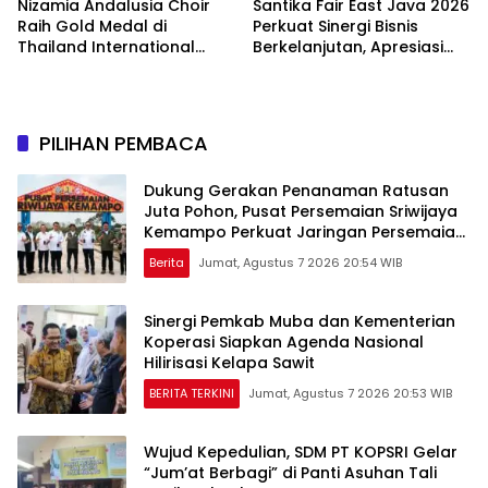
Nizamia Andalusia Choir
Santika Fair East Java 2026
Raih Gold Medal di
Perkuat Sinergi Bisnis
Thailand International
Berkelanjutan, Apresiasi
Choral Festival 2026,
Mitra Korporasi Lewat
Harumkan Nama Indonesia
Corporate Award
PILIHAN PEMBACA
Dukung Gerakan Penanaman Ratusan
Juta Pohon, Pusat Persemaian Sriwijaya
Kemampo Perkuat Jaringan Persemaian
Nasional*
Berita
Jumat, Agustus 7 2026 20:54 WIB
Sinergi Pemkab Muba dan Kementerian
Koperasi Siapkan Agenda Nasional
Hilirisasi Kelapa Sawit
BERITA TERKINI
Jumat, Agustus 7 2026 20:53 WIB
Wujud Kepedulian, SDM PT KOPSRI Gelar
“Jum’at Berbagi” di Panti Asuhan Tali