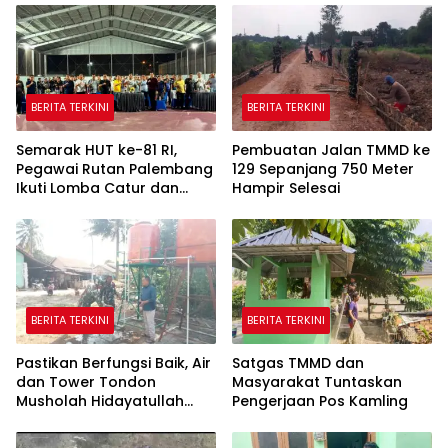
BERITA TERKINI
BERITA TERKINI
Semarak HUT ke-81 RI,
Pembuatan Jalan TMMD ke
Pegawai Rutan Palembang
129 Sepanjang 750 Meter
Ikuti Lomba Catur dan
Hampir Selesai
Gaple Antar Pegawai
BERITA TERKINI
BERITA TERKINI
Pastikan Berfungsi Baik, Air
Satgas TMMD dan
dan Tower Tondon
Masyarakat Tuntaskan
Musholah Hidayatullah
Pengerjaan Pos Kamling
Dicek Satgas TMMD