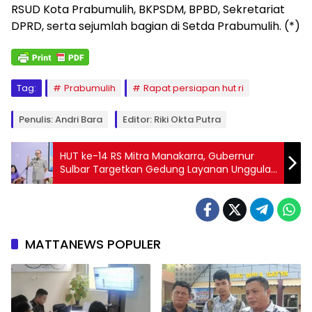
RSUD Kota Prabumulih, BKPSDM, BPBD, Sekretariat
DPRD, serta sejumlah bagian di Setda Prabumulih. (*)
Tag:
Prabumulih
Rapat persiapan hut ri
Penulis: Andri Bara
Editor: Riki Okta Putra
HUT ke-14 RS Mitra Manakarra, Gubernur
Sulbar Targetkan Gedung Layanan Unggulan
Baru
MATTANEWS POPULER