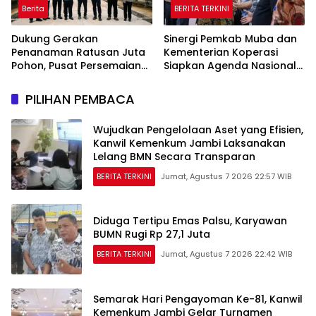
Berita
BERITA TERKINI
Dukung Gerakan
Sinergi Pemkab Muba dan
Penanaman Ratusan Juta
Kementerian Koperasi
Pohon, Pusat Persemaian
Siapkan Agenda Nasional
Sriwijaya Kemampo
Hilirisasi Kelapa Sawit
Perkuat Jaringan
PILIHAN PEMBACA
Persemaian Nasional*
Wujudkan Pengelolaan Aset yang Efisien,
Kanwil Kemenkum Jambi Laksanakan
Lelang BMN Secara Transparan
BERITA TERKINI
Jumat, Agustus 7 2026 22:57 WIB
Diduga Tertipu Emas Palsu, Karyawan
BUMN Rugi Rp 27,1 Juta
BERITA TERKINI
Jumat, Agustus 7 2026 22:42 WIB
Semarak Hari Pengayoman Ke-81, Kanwil
Kemenkum Jambi Gelar Turnamen