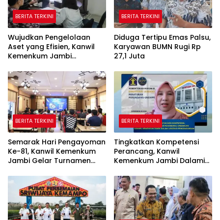
BERITA TERKINI
BERITA TERKINI
Wujudkan Pengelolaan
Diduga Tertipu Emas Palsu,
Aset yang Efisien, Kanwil
Karyawan BUMN Rugi Rp
Kemenkum Jambi
27,1 Juta
Laksanakan Lelang BMN
Secara Transparan
BERITA TERKINI
BERITA TERKINI
Semarak Hari Pengayoman
Tingkatkan Kompetensi
Ke-81, Kanwil Kemenkum
Perancang, Kanwil
Jambi Gelar Turnamen
Kemenkum Jambi Dalami
Domino, Catur, dan E-Sport
Urgensi Pengundangan
Peraturan Perundang-
undangan