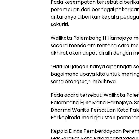
Pada kesempatan tersebut diberik
perempuan dari berbagai pekerjaan
antaranya diberikan kepafa pedagang
sekuriti.
Walikota Palembang H Harnojoyo me
secara mendalam tentang cara men
akhirat akan dapat diraih dengan 
“Hari Ibu jangan hanya diperingati
bagaimana upaya kita untuk menin
serta orangtua,” imbuhnya.
Pada acara tersebut, Walikota Pal
Palembang Hj Selviana Harnojoyo, 
Dharma Wanita Persatuan Kota Pal
Forkopimda meninjau stan pameran
Kepala Dinas Pemberdayaan Perem
Masyarakat Kota Palembang Saddrudi