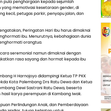
an pula penghargaan kepada sejumlah
 yang memotivasi kesetaraan gender, di
 kecil, petugas parkir, penyapu jalan, dan
ngatakan, Peringatan Hari Ibu harus dimaknai
ghormati ibu. Menurutnya, kebahagiaan dunia
menghormati orangtua.
 secara seremonial namun dimaknai dengan
gkatkan rasa sayang dan hormat kepada ibu
embang H Harnojoyo didampingi Ketua TP PKK
Sekda Kota Palembang Drs Ratu Dewa dan Ketua
embang Dewi Sastrani Ratu Dewa, beserta
 hasil karya perempuan di Kambang Iwak.
puan Perlindungan Anak, dan Pemberdayaan
n Hadjar, tujuan kehiatan untuk