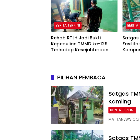
BERITA TERKINI
BERITA 
Rehab RTLH Jadi Bukti
Satgas
Kepedulian TMMD ke-129
Fasilita
Terhadap Kesejahteraan
Kampung
Warga
PILIHAN PEMBACA
Satgas TM
Kamling
BERITA TERKINI
MATTANEWS.CO, 
Satgas TM