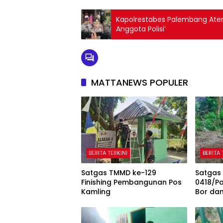
Kapolrestabes Palembang Aten
Anggota Polisi’
MATTANEWS POPULER
BERITA TERKINI
BERITA 
Satgas TMMD ke-129
Satgas
Finishing Pembangunan Pos
0418/P
Kamling
Bor da