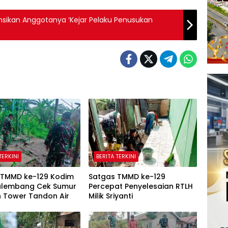
sikan Anggotanya ‘Kejar Pelaku Penusukan
TERKINI
BERITA TERKINI
 TMMD ke-129 Kodim
Satgas TMMD ke-129
alembang Cek Sumur
Percepat Penyelesaian RTLH
n Tower Tandon Air
Milik Sriyanti