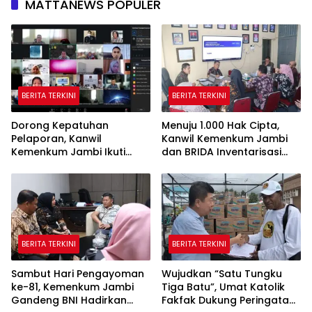
MATTANEWS POPULER
BERITA TERKINI
BERITA TERKINI
Dorong Kepatuhan
Menuju 1.000 Hak Cipta,
Pelaporan, Kanwil
Kanwil Kemenkum Jambi
Kemenkum Jambi Ikuti
dan BRIDA Inventarisasi
Sosialisasi Penetapan
Potensi Karya Daerah
Korporasi Nonaktif Secara
Administratif
BERITA TERKINI
BERITA TERKINI
Sambut Hari Pengayoman
Wujudkan “Satu Tungku
ke-81, Kemenkum Jambi
Tiga Batu”, Umat Katolik
Gandeng BNI Hadirkan
Fakfak Dukung Peringatan