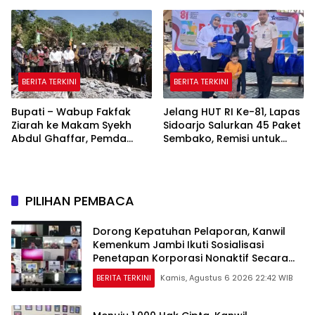
Program Pencatatan Hak
666 Tahun Islam Masuk
Cipta Gratis
Papua
BERITA TERKINI
BERITA TERKINI
Bupati – Wabup Fakfak
Jelang HUT RI Ke-81, Lapas
Ziarah ke Makam Syekh
Sidoarjo Salurkan 45 Paket
Abdul Ghaffar, Pemda
Sembako, Remisi untuk
Fakfak Matangkan
Ratusan Napi dan 12 Bebas
Peringatan 666 Tahun
Islam Masuk Tanah Papua
PILIHAN PEMBACA
Dorong Kepatuhan Pelaporan, Kanwil
Kemenkum Jambi Ikuti Sosialisasi
Penetapan Korporasi Nonaktif Secara
Administratif
BERITA TERKINI
Kamis, Agustus 6 2026 22:42 WIB