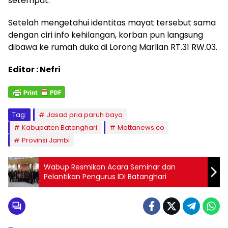
setempat.
Setelah mengetahui identitas mayat tersebut sama
dengan ciri info kehilangan, korban pun langsung
dibawa ke rumah duka di Lorong Marlian RT.31 RW.03.
Editor : Nefri
Tag:
Jasad pria paruh baya
Kabupaten Batanghari
Mattanews.co
Provinsi Jambi
Wabup Resmikan Acara Seminar dan
Pelantikan Pengurus IDI Batanghari