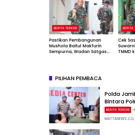
BERITA TERKINI
BERITA 
Pastikan Pembangunan
Cek Sas
Mushola Baitul Makfurin
Suwarn
Sempurna, Wadan Satgas
TMMD k
TMMD Cek Langsung ke
Penghu
Lokasi
PILIHAN PEMBACA
Polda Jam
Bintara Po
BERITA TERKINI
MATTANEWS.CO,