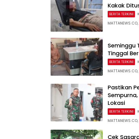
Kakak Ditus
BERITA TERKINI
MATTANEWS.CO, 
Seminggu T
Tinggal Be
BERITA TERKINI
MATTANEWS.CO, P
Pastikan P
Sempurna,
Lokasi
BERITA TERKINI
MATTANEWS.CO, 
Cek Sasara