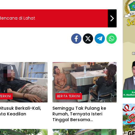
Bencana di Lahat
TERKINI
BERITA TERKINI
itusuk Berkali-Kali,
Seminggu Tak Pulang ke
nta Keadilan
Rumah, Ternyata Isteri
Tinggal Bersama
Selingkuhan