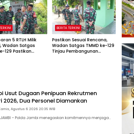
TERKINI
BERITA TERKINI
aran 5 RTLH Milik
Pastikan Sesuai Rencana,
i, Wadan Satgas
Wadan Satgas TMMD ke-129
e-129 Pastikan
Tinjau Pembangunan
ni Rumah Senang
Poskamling
bi Usut Dugaan Penipuan Rekrutmen
lri 2026, Dua Personel Diamankan
Kamis, Agustus 6 2026 20:35 WIB
 JAMBI – Polda Jambi menegaskan komitmennya menjaga…