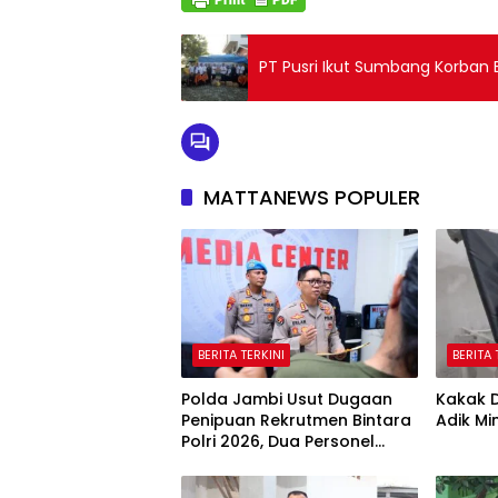
PT Pusri Ikut Sumbang Korban 
MATTANEWS POPULER
BERITA TERKINI
BERITA 
Polda Jambi Usut Dugaan
Kakak D
Penipuan Rekrutmen Bintara
Adik Mi
Polri 2026, Dua Personel
Diamankan