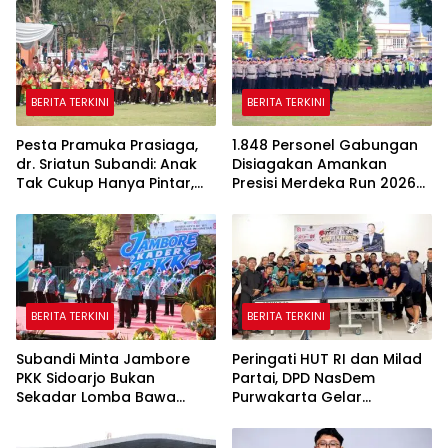
BERITA TERKINI
BERITA TERKINI
Pesta Pramuka Prasiaga,
1.848 Personel Gabungan
dr. Sriatun Subandi: Anak
Disiagakan Amankan
Tak Cukup Hanya Pintar,
Presisi Merdeka Run 2026
Karakter Baik Harus
di Jambi
Dibentuk Sejak Dini
BERITA TERKINI
BERITA TERKINI
Subandi Minta Jambore
Peringati HUT RI dan Milad
PKK Sidoarjo Bukan
Partai, DPD NasDem
Sekadar Lomba Bawa
Purwakarta Gelar
Pulang Piala tapi Juga Ilmu
Turnamen Olahraga
untuk Warga
hingga Baksos Gratis