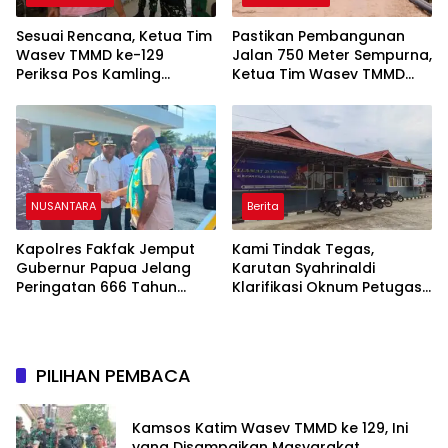
Sesuai Rencana, Ketua Tim
Pastikan Pembangunan
Wasev TMMD ke-129
Jalan 750 Meter Sempurna,
Periksa Pos Kamling
Ketua Tim Wasev TMMD
Kelurahan Talang Jambe
ke-129 Tinjau Lokasi
Menggunakan Trail
NUSANTARA
Berita
Kapolres Fakfak Jemput
Kami Tindak Tegas,
Gubernur Papua Jelang
Karutan Syahrinaldi
Peringatan 666 Tahun
Klarifikasi Oknum Petugas
Islam Masuk Tanah Papua
Rutan Putussibau Terseret
Komentar Pedas Kasus
Pasien BPJS
PILIHAN PEMBACA
Kamsos Katim Wasev TMMD ke 129, Ini
yang Disampaikan Masyarakat