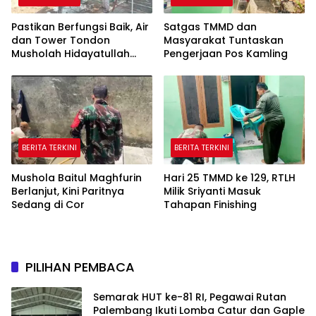
Pastikan Berfungsi Baik, Air
Satgas TMMD dan
dan Tower Tondon
Masyarakat Tuntaskan
Musholah Hidayatullah
Pengerjaan Pos Kamling
Dicek Satgas TMMD
BERITA TERKINI
BERITA TERKINI
Mushola Baitul Maghfurin
Hari 25 TMMD ke 129, RTLH
Berlanjut, Kini Paritnya
Milik Sriyanti Masuk
Sedang di Cor
Tahapan Finishing
PILIHAN PEMBACA
Semarak HUT ke-81 RI, Pegawai Rutan
Palembang Ikuti Lomba Catur dan Gaple