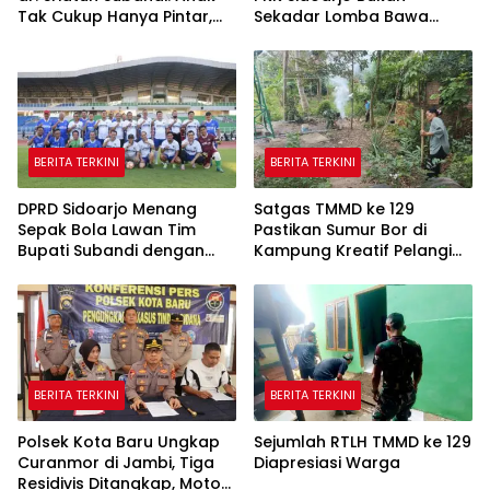
Tak Cukup Hanya Pintar,
Sekadar Lomba Bawa
Karakter Baik Harus
Pulang Piala tapi Juga Ilmu
Dibentuk Sejak Dini
untuk Warga
BERITA TERKINI
BERITA TERKINI
DPRD Sidoarjo Menang
Satgas TMMD ke 129
Sepak Bola Lawan Tim
Pastikan Sumur Bor di
Bupati Subandi dengan
Kampung Kreatif Pelangi
Skor 3-1 di Gelora Delta
Bisa Digunakan
BERITA TERKINI
BERITA TERKINI
Polsek Kota Baru Ungkap
Sejumlah RTLH TMMD ke 129
Curanmor di Jambi, Tiga
Diapresiasi Warga
Residivis Ditangkap, Motor