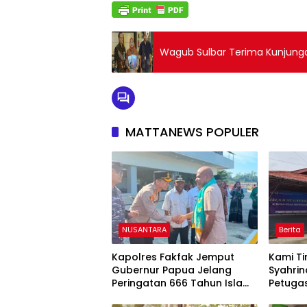
Wagub Sulbar Terima Kunjunga
MATTANEWS POPULER
NUSANTARA
Berita
Kapolres Fakfak Jemput
Kami Ti
Gubernur Papua Jelang
Syahrin
Peringatan 666 Tahun Islam
Petuga
Masuk Tanah Papua
Terser