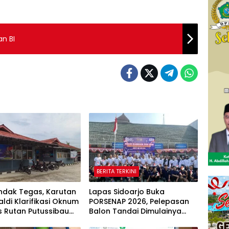
n BI
BERITA TERKINI
ndak Tegas, Karutan
Lapas Sidoarjo Buka
aldi Klarifikasi Oknum
PORSENAP 2026, Pelepasan
s Rutan Putussibau
Balon Tandai Dimulainya
et Komentar Pedas
Pekan Olahraga dan Seni