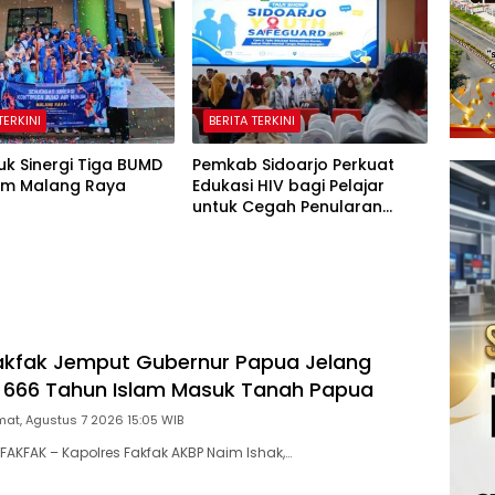
asien BPJS
Warga Binaan
TERKINI
BERITA TERKINI
tuk Sinergi Tiga BUMD
Pemkab Sidoarjo Perkuat
num Malang Raya
Edukasi HIV bagi Pelajar
untuk Cegah Penularan
Sejak Dini
akfak Jemput Gubernur Papua Jelang
 666 Tahun Islam Masuk Tanah Papua
at, Agustus 7 2026 15:05 WIB
AKFAK – Kapolres Fakfak AKBP Naim Ishak,…