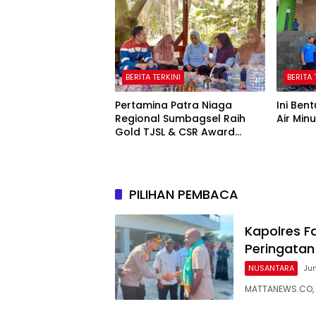
Kasus P
BERITA TERKINI
BERITA 
Pertamina Patra Niaga
Ini Ben
Regional Sumbagsel Raih
Air Mi
Gold TJSL & CSR Award
BUMN Track 2026 Lewat
Program Talang Berseri
PILIHAN PEMBACA
Kapolres F
Peringatan
NUSANTARA
Jum
MATTANEWS.CO, F