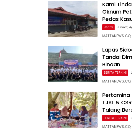
Kami Tindak
Oknum Petu
Pedas Kasu
Berita
Jumat, A
MATTANEWS.CO,
Lapas Sido
Tandai Dim
Binaan
BERITA TERKINI
MATTANEWS.CO, 
Pertamina 
TJSL & CS
Talang Bers
BERITA TERKINI
MATTANEWS.CO, 