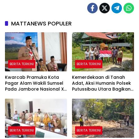
MATTANEWS POPULER
BERITA TERKINI
BERITA TERKINI
Kwarcab Pramuka Kota
Kemerdekaan di Tanah
Pagar Alam Wakili Sumsel
Adat, Aksi Humanis Polsek
Pada Jambore Nasional XII
Putussibau Utara Bagikan
Cibubur
Bendera Merah Putih di
Rumah Betang
BERITA TERKINI
BERITA TERKINI