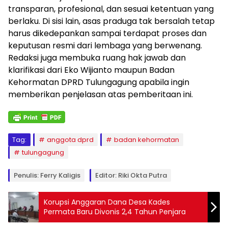
transparan, profesional, dan sesuai ketentuan yang
berlaku. Di sisi lain, asas praduga tak bersalah tetap
harus dikedepankan sampai terdapat proses dan
keputusan resmi dari lembaga yang berwenang.
Redaksi juga membuka ruang hak jawab dan
klarifikasi dari Eko Wijianto maupun Badan
Kehormatan DPRD Tulungagung apabila ingin
memberikan penjelasan atas pemberitaan ini.
Tag:
anggota dprd
badan kehormatan
tulungagung
Penulis: Ferry Kaligis
Editor: Riki Okta Putra
Korupsi Anggaran Dana Desa Kades
Permata Baru Divonis 2,4 Tahun Penjara