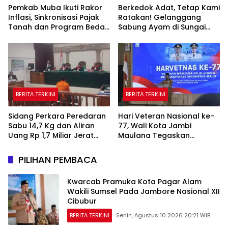
Pemkab Muba Ikuti Rakor
Berkedok Adat, Tetap Kami
Inflasi, Sinkronisasi Pajak
Ratakan! Gelanggang
Tanah dan Program Bedah
Sabung Ayam di Sungai
Rumah Dipercepat
Mali Dibakar Polsek Silat
Hilir
BERITA TERKINI
BERITA TERKINI
Sidang Perkara Peredaran
Hari Veteran Nasional ke-
Sabu 14,7 Kg dan Aliran
77, Wali Kota Jambi
Uang Rp 1,7 Miliar Jerat
Maulana Tegaskan
Terdakwa Angga Prasetyo
Perhatian untuk Para
Pejuang
PILIHAN PEMBACA
Kwarcab Pramuka Kota Pagar Alam
Wakili Sumsel Pada Jambore Nasional XII
Cibubur
BERITA TERKINI
Senin, Agustus 10 2026 20:21 WIB