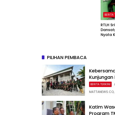
Pekan Olahraga dan Seni
Warga Binaan
BERITA 
RTLH Sr
Dansat
Nyata K
Keseja
PILIHAN PEMBACA
Kebersama
Kunjungan
BERITA TERKINI
MATTANEWS.CO, 
Katim Was
Program T