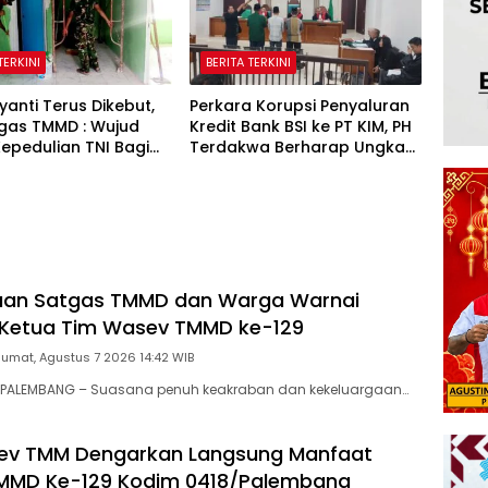
TERKINI
BERITA TERKINI
iyanti Terus Dikebut,
Perkara Korupsi Penyaluran
gas TMMD : Wujud
Kredit Bank BSI ke PT KIM, PH
epedulian TNI Bagi
Terdakwa Berharap Ungkap
hteraan Masyarakat
Semua Pihak yang Terlibat
an Satgas TMMD dan Warga Warnai
 Ketua Tim Wasev TMMD ke-129
Jumat, Agustus 7 2026 14:42 WIB
PALEMBANG – Suasana penuh keakraban dan kekeluargaan…
ev TMM Dengarkan Langsung Manfaat
MMD Ke-129 Kodim 0418/Palembang