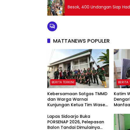
Besok, 400 Undangan Siap Hadir
MATTANEWS POPULER
BERITA TERKINI
BERITA 
Kebersamaan Satgas TMMD
Katim 
dan Warga Warnai
Dengar
Kunjungan Ketua Tim Wasev
Manfaa
TMMD ke-129
129 Ko
Lapas Sidoarjo Buka
PORSENAP 2026, Pelepasan
Balon Tandai Dimulainya