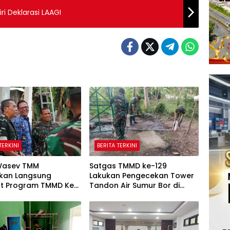
i Deklarasi LAAGI
TERKINI
BERITA TERKINI
Wasev TMM
Satgas TMMD ke-129
kan Langsung
Lakukan Pengecekan Tower
t Program TMMD Ke-
Tandon Air Sumur Bor di
dim 0418/Palembang
Kampung Kreatif Pelangi