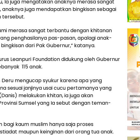
u, Ia juga mengatakan anaknya merasa sangat
is, anaknya juga mendapatkan bingkisan sebagai
 tersebut.
kami merasa sangat terbantu dengan khitanan
 yang penghasilanya pas-pasan, apalagi anak-
ingkisan dari Pak Gubernur,” katanya.
rus Leanpuri Foundation didukung oleh Gubernur
ebanyak 115 anak.
n Deru mengucap syukur karena apa yang
na sesuai janjinya usai cucu pertamanya yang
Danis) melakukan khitan, ia juga akan
rovinsi Sumsel yang Ia sebut dengan teman-
n bagi kaum muslim hanya saja proses
stiadat maupun keinginan dari orang tua anak.