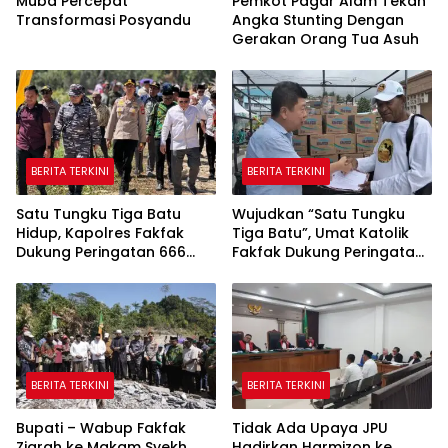
Muba Percepat
Pemkot Pagar Alam Tekan
Transformasi Posyandu
Angka Stunting Dengan
Gerakan Orang Tua Asuh
BERITA TERKINI
BERITA TERKINI
Satu Tungku Tiga Batu
Wujudkan “Satu Tungku
Hidup, Kapolres Fakfak
Tiga Batu”, Umat Katolik
Dukung Peringatan 666
Fakfak Dukung Peringatan
Tahun Islam di Tanah
666 Tahun Islam Masuk
Papua
Papua
BERITA TERKINI
BERITA TERKINI
Bupati – Wabup Fakfak
Tidak Ada Upaya JPU
Ziarah ke Makam Syekh
Hadirkan Harmizon ke