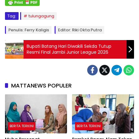
Tag:
tulungagung
Penulis: Ferry Kaligis
Editor: Riki Okta Putra
Bupati Batang Hari Diwakili Sekda Tutup
Resmi Final Jambi Junior League 2026
MATTANEWS POPULER
BERITA TERKINI
BERITA TERKINI