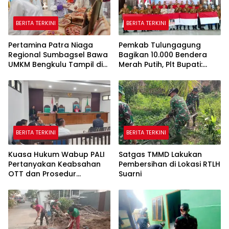
BERITA TERKINI
BERITA TERKINI
Pertamina Patra Niaga
Pemkab Tulungagung
Regional Sumbagsel Bawa
Bagikan 10.000 Bendera
UMKM Bengkulu Tampil di
Merah Putih, Plt Bupati:
Indonesia Fashion Week
Nasionalisme Harus Hidup
2026
di Setiap Rumah
BERITA TERKINI
BERITA TERKINI
Kuasa Hukum Wabup PALI
Satgas TMMD Lakukan
Pertanyakan Keabsahan
Pembersihan di Lokasi RTLH
OTT dan Prosedur
Suarni
Penangkapan Kangkangi
Undang-Undang