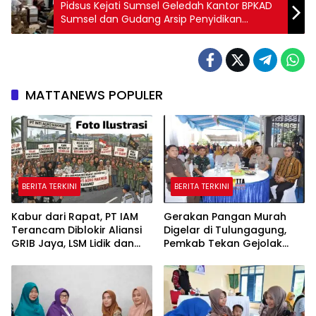
Pidsus Kejati Sumsel Geledah Kantor BPKAD
Sumsel dan Gudang Arsip Penyidikan
Mangkraknya Pasar Cinde
MATTANEWS POPULER
BERITA TERKINI
BERITA TERKINI
Kabur dari Rapat, PT IAM
Gerakan Pangan Murah
Terancam Diblokir Aliansi
Digelar di Tulungagung,
GRIB Jaya, LSM Lidik dan
Pemkab Tekan Gejolak
Warga PALI
Harga dan Jaga Daya Beli
Warga