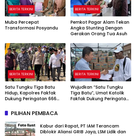
BERITA TERKINI
BERITA TERKINI
Muba Percepat
Pemkot Pagar Alam Tekan
Transformasi Posyandu
Angka Stunting Dengan
Gerakan Orang Tua Asuh
BERITA TERKINI
BERITA TERKINI
Satu Tungku Tiga Batu
Wujudkan “Satu Tungku
Hidup, Kapolres Fakfak
Tiga Batu”, Umat Katolik
Dukung Peringatan 666
Fakfak Dukung Peringatan
Tahun Islam di Tanah
666 Tahun Islam Masuk
Papua
Papua
PILIHAN PEMBACA
Kabur dari Rapat, PT IAM Terancam
Diblokir Aliansi GRIB Jaya, LSM Lidik dan