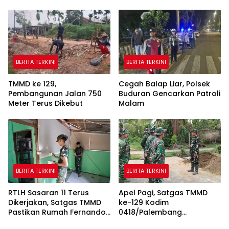
Pungutan Kebersihan
Hidayatullah
hingga Listrik Sering Mati
BERITA TERKINI
BERITA TERKINI
TMMD ke 129,
Cegah Balap Liar, Polsek
Pembangunan Jalan 750
Buduran Gencarkan Patroli
Meter Terus Dikebut
Malam
BERITA TERKINI
BERITA TERKINI
RTLH Sasaran 11 Terus
Apel Pagi, Satgas TMMD
Dikerjakan, Satgas TMMD
ke-129 Kodim
Pastikan Rumah Fernando
0418/Palembang
Semakin Layak
Matangkan Kesiapan