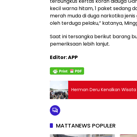
terbungkus kertas koran diduga Gan
kecil warna hitam, 1 paket sedang d
merah muda di duga narkotika jenis 
oleh terduga pelaku,” katanya, Ming
Saat ini tersangka berikut barang b
pemeriksaan lebih lanjut.
Editor: APP
Herman Deru Kenalkan Wisata
MATTANEWS POPULER