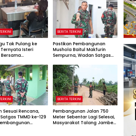
TERKINI
BERITA TERKINI
gu Tak Pulang ke
Pastikan Pembangunan
Ternyata Isteri
Mushola Baitul Makfurin
l Bersama
Sempurna, Wadan Satgas
kuhan
TMMD Cek Langsung ke
Lokasi
TERKINI
BERITA TERKINI
n Sesuai Rencana,
Pembangunan Jalan 750
Satgas TMMD ke-129
Meter Sebentar Lagi Selesai,
 Pembangunan
Masyarakat Talang Jambe
ling
Sambut Gembira