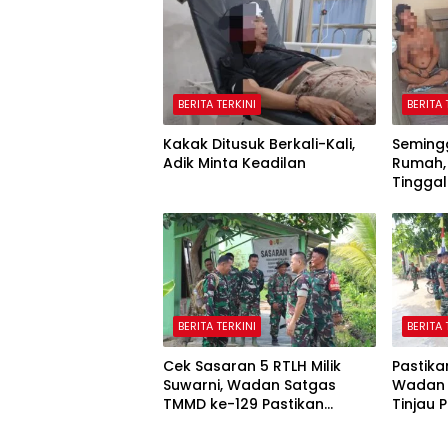
BERITA TERKINI
BERITA 
Kakak Ditusuk Berkali-Kali,
Seming
Adik Minta Keadilan
Rumah, 
Tingga
Seling
BERITA TERKINI
BERITA 
Cek Sasaran 5 RTLH Milik
Pastika
Suwarni, Wadan Satgas
Wadan 
TMMD ke-129 Pastikan
Tinjau
Penghuni Rumah Senang
Poskam