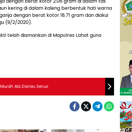
ja dengan berat kotor 2.06 gram di dalam tas
aun kering di dalam kaleng berbentuk hati warna
ganja dengan berat kotor 18.71 gram dan diakui
gu (9/2/2020).
ukti telah diamankan di Mapolres Lahat guna
 Murah Ala Danau Seruo