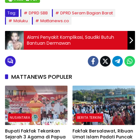
Tag:
DPRD SBB
DPRD Seram Bagian Barat
Maluku
Mattanews.co
Alami Penyakit Komplikasi, Saudiki Butuh
Bantuan Dermawan
MATTANEWS POPULER
NUSANTARA
BERITA TERKINI
Bupati Fakfak Tekankan
Fakfak Bersalawat, Ribuan
Sejarah 3 Agama di Papua
Umat Islam Padati Puncak