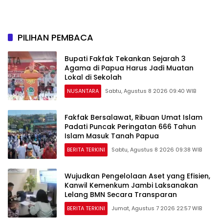
Urgensi Pengundangan
Sriwijaya Kemampo
Peraturan Perundang-
Perkuat Jaringan
undangan
Persemaian Nasional*
PILIHAN PEMBACA
Bupati Fakfak Tekankan Sejarah 3
Agama di Papua Harus Jadi Muatan
Lokal di Sekolah
NUSANTARA
Sabtu, Agustus 8 2026 09:40 WIB
Fakfak Bersalawat, Ribuan Umat Islam
Padati Puncak Peringatan 666 Tahun
Islam Masuk Tanah Papua
BERITA TERKINI
Sabtu, Agustus 8 2026 09:38 WIB
Wujudkan Pengelolaan Aset yang Efisien,
Kanwil Kemenkum Jambi Laksanakan
Lelang BMN Secara Transparan
BERITA TERKINI
Jumat, Agustus 7 2026 22:57 WIB