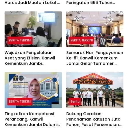
Harus Jadi Muatan Lokal di
Peringatan 666 Tahun
Sekolah
Islam Masuk Tanah Papua
BERITA TERKINI
BERITA TERKINI
Wujudkan Pengelolaan
Semarak Hari Pengayoman
Aset yang Efisien, Kanwil
Ke-81, Kanwil Kemenkum
Kemenkum Jambi
Jambi Gelar Turnamen
Laksanakan Lelang BMN
Domino, Catur, dan E-Sport
Secara Transparan
BERITA TERKINI
Berita
Tingkatkan Kompetensi
Dukung Gerakan
Perancang, Kanwil
Penanaman Ratusan Juta
Kemenkum Jambi Dalami
Pohon, Pusat Persemaian