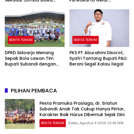
Sekadar Lomba Bawa
Purwakarta Gelar
Pulang Piala tapi Juga Ilmu
Turnamen Olahraga
untuk Warga
hingga Baksos Gratis
BERITA TERKINI
BERITA TERKINI
DPRD Sidoarjo Menang
PKS PT Aburahmi Disorot,
Sepak Bola Lawan Tim
Syafri Tantang Bupati PALI:
Bupati Subandi dengan
Berani Segel Kalau Ilegal
Skor 3-1 di Gelora Delta
PILIHAN PEMBACA
Pesta Pramuka Prasiaga, dr. Sriatun
Subandi: Anak Tak Cukup Hanya Pintar,
Karakter Baik Harus Dibentuk Sejak Dini
BERITA TERKINI
Sabtu, Agustus 8 2026 22:49 WIB