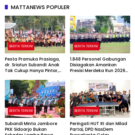
MATTANEWS POPULER
BERITA TERKINI
BERITA TERKINI
Pesta Pramuka Prasiaga,
1.848 Personel Gabungan
dr. Sriatun Subandi: Anak
Disiagakan Amankan
Tak Cukup Hanya Pintar,
Presisi Merdeka Run 2026
Karakter Baik Harus
di Jambi
Dibentuk Sejak Dini
BERITA TERKINI
BERITA TERKINI
Subandi Minta Jambore
Peringati HUT RI dan Milad
PKK Sidoarjo Bukan
Partai, DPD NasDem