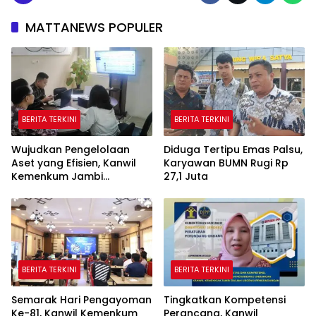
MATTANEWS POPULER
BERITA TERKINI
BERITA TERKINI
Wujudkan Pengelolaan
Diduga Tertipu Emas Palsu,
Aset yang Efisien, Kanwil
Karyawan BUMN Rugi Rp
Kemenkum Jambi
27,1 Juta
Laksanakan Lelang BMN
Secara Transparan
BERITA TERKINI
BERITA TERKINI
Semarak Hari Pengayoman
Tingkatkan Kompetensi
Ke-81, Kanwil Kemenkum
Perancang, Kanwil