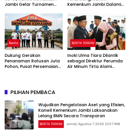
Jambi Gelar Turnamen
Kemenkum Jambi Dalami
Domino, Catur, dan E-Sport
Urgensi Pengundangan
Peraturan Perundang-
undangan
Berita
BERITA TERKINI
Dukung Gerakan
Inoki Ulma Tiara Dilantik
Penanaman Ratusan Juta
sebagai Direktur Perumda
Pohon, Pusat Persemaian
Air Minum Tirta Alami
Sriwijaya Kemampo
Tanah Datar Periode
Perkuat Jaringan
2026–2031
Persemaian Nasional*
PILIHAN PEMBACA
Wujudkan Pengelolaan Aset yang Efisien,
Kanwil Kemenkum Jambi Laksanakan
Lelang BMN Secara Transparan
BERITA TERKINI
Jumat, Agustus 7 2026 22:57 WIB