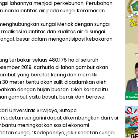
ungsi lahannya menjadi perkebunan. Perubahan
unan kuantitas air pada sungai Keramasan.
 menghubungkan sungai Meriak dengan sungai
isasi kuantitas dan kualitas air di sungai
ngat besar dalam mengantisipasi kebakaran
ang terbakar seluas 480.178 ha di seluruh
sember 2019. Karhutla di lahan gambut akan
ambut yang bersifat kering dan memiliki
30 meter tentu akan sulit dipadamkan oleh
ahkan dengan hujan buatan. Oleh karena itu
an gambut yaitu basah, berair dan berawa.
ari Universitas Sriwijaya, Sutopo
sodetan sungai ini dapat dikembangkan dari sisi
mbantu meningkatkan sosial ekonomi
detan sunga, “Kedepannya, jalur sodetan sungai