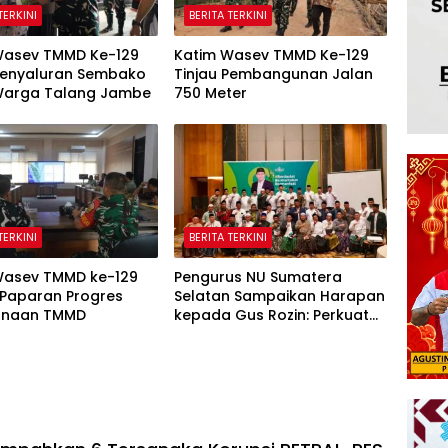
TERKINI
BERITA TERKINI
Wasev TMMD Ke-129
Katim Wasev TMMD Ke-129
 Penyaluran Sembako
Tinjau Pembangunan Jalan
Warga Talang Jambe
750 Meter
TERKINI
BERITA TERKINI
Wasev TMMD ke-129
Pengurus NU Sumatera
 Paparan Progres
Selatan Sampaikan Harapan
anaan TMMD
kepada Gus Rozin: Perkuat
Ranting dan Pesantren