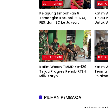
BERITA TERKINI
BERITA 
Kejagung Limpahkan 6
Katim 
Tersangka Korupsi PETRAL,
Tinjau
PES, dan ISC ke Jaksa
Untuk 
Penuntut Umum, Kasus Tata
Kelola Minyak Masuk Tahap
Penuntutan
BERITA TERKINI
BERITA 
Katim Wasev TMMD Ke-129
Katim 
Tinjau Progres Rehab RTLH
Terima
Milik Karyo
Pelaks
PILIHAN PEMBACA