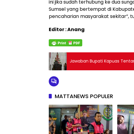
ini jika sudah terhubung ke dua su
Sumsel yang bertempat di Kabupate
pencaharian masyarakat sekitar”, tut
Editor : Anang
Jawaban Bupati Kapuas Ten
MATTANEWS POPULER