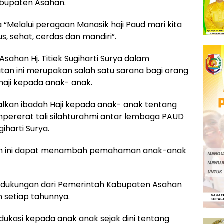
abupaten Asahan.
 “Melalui peragaan Manasik haji Paud mari kita
us, sehat, cerdas dan mandiri”.
ahan Hj. Titiek Sugiharti Surya dalam
n ini merupakan salah satu sarana bagi orang
aji kepada anak- anak.
kan ibadah Haji kepada anak- anak tentang
mpererat tali silahturahmi antar lembaga PAUD
iharti Surya.
iatan ini dapat menambah pemahaman anak-anak
an dukungan dari Pemerintah Kabupaten Asahan
n setiap tahunnya.
dukasi kepada anak anak sejak dini tentang