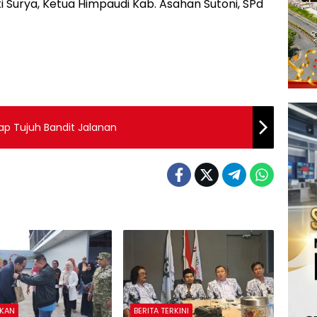
i Surya, Ketua Himpaudi Kab. Asahan Sutoni, SPd
p Tujuh Bandit Jalanan
IKAN
BERITA TERKINI