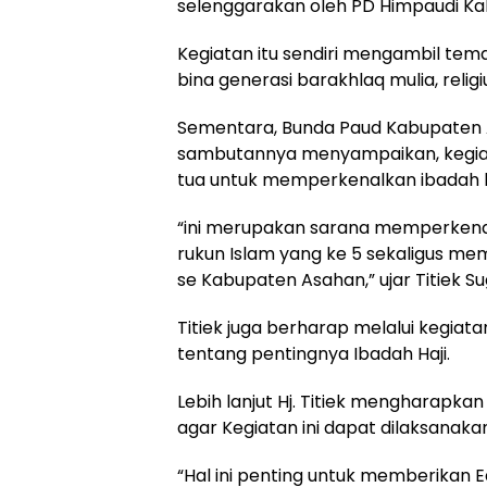
selenggarakan oleh PD Himpaudi K
Kegiatan itu sendiri mengambil tema
bina generasi barakhlaq mulia, religi
Sementara, Bunda Paud Kabupaten As
sambutannya menyampaikan, kegiata
tua untuk memperkenalkan ibadah h
“ini merupakan sarana memperkenal
rukun Islam yang ke 5 sekaligus me
se Kabupaten Asahan,” ujar Titiek Sug
Titiek juga berharap melalui keg
tentang pentingnya Ibadah Haji.
Lebih lanjut Hj. Titiek mengharapk
agar Kegiatan ini dapat dilaksanaka
“Hal ini penting untuk memberikan E