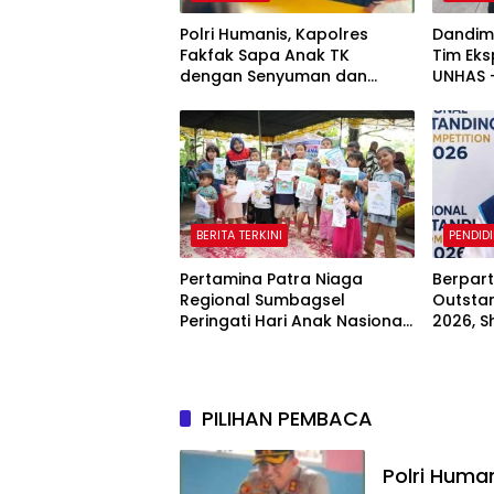
Polri Humanis, Kapolres
Dandim
Fakfak Sapa Anak TK
Tim Eks
dengan Senyuman dan
UNHAS –
Cerita
Kawasa
Fakfak
BERITA TERKINI
PENDID
Pertamina Patra Niaga
Berpart
Regional Sumbagsel
Outsta
Peringati Hari Anak Nasional
2026, S
2026 melalui Edukasi
Muhama
Perlindungan Anak dan
Raih Me
Penguatan Posyandu
PILIHAN PEMBACA
Polri Huma