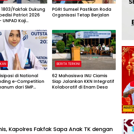
 1803/Fakfak Dukung
PGRI Sumsel Pastikan Roda
pedisi Patriot 2026
Organisasi Tetap Berjalan
 UNPAD Kaji
n Transmigrasi di
IKAN
BERITA TERKINI
isipasi di National
62 Mahasiswa INU Ciamis
nding e-Competition
Siap Jalankan KKN Integratif
hanum dari SMP
Kolaboratif di Enam Desa
diyah 31 Jakarta
dali Emas dan Perak
nis, Kapolres Fakfak Sapa Anak TK dengan