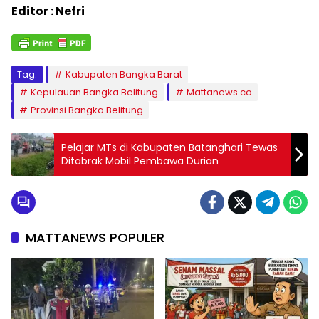
Editor : Nefri
Tag:
Kabupaten Bangka Barat
Kepulauan Bangka Belitung
Mattanews.co
Provinsi Bangka Belitung
Pelajar MTs di Kabupaten Batanghari Tewas
Ditabrak Mobil Pembawa Durian
MATTANEWS POPULER