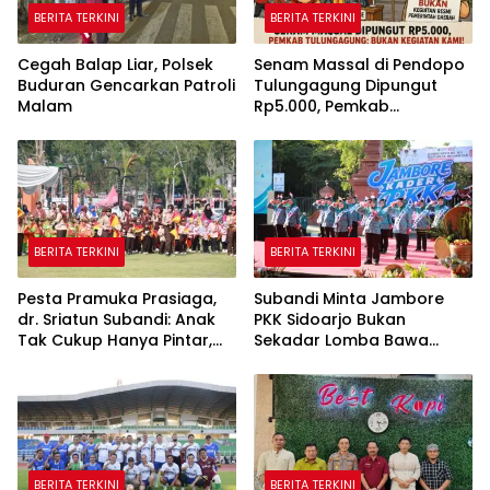
BERITA TERKINI
BERITA TERKINI
Cegah Balap Liar, Polsek
Senam Massal di Pendopo
Buduran Gencarkan Patroli
Tulungagung Dipungut
Malam
Rp5.000, Pemkab
Tegaskan Bukan Kegiatan
Pemerintah
BERITA TERKINI
BERITA TERKINI
Pesta Pramuka Prasiaga,
Subandi Minta Jambore
dr. Sriatun Subandi: Anak
PKK Sidoarjo Bukan
Tak Cukup Hanya Pintar,
Sekadar Lomba Bawa
Karakter Baik Harus
Pulang Piala tapi Juga Ilmu
Dibentuk Sejak Dini
untuk Warga
BERITA TERKINI
BERITA TERKINI