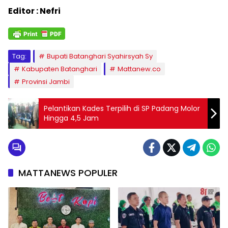
Editor : Nefri
Tag:
Bupati Batanghari Syahirsyah Sy
Kabupaten Batanghari
Mattanew.co
Provinsi Jambi
Pelantikan Kades Terpilih di SP Padang Molor
Hingga 4,5 Jam
MATTANEWS POPULER