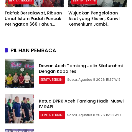
BERITA TERKINI
BERITA TERKINI
Fakfak Bersalawat, Ribuan
Wujudkan Pengelolaan
Umat Islam Padati Puncak
Aset yang Efisien, Kanwil
Peringatan 666 Tahun
Kemenkum Jambi
Islam Masuk Tanah Papua
Laksanakan Lelang BMN
Secara Transparan
PILIHAN PEMBACA
Dewan Aceh Tamiang Jalin Silaturahmi
Dengan Kapolres
BERITA TERKINI
Sabtu, Agustus 8 2026 15:37 WIB
Ketua DPRK Aceh Tamiang Hadiri Muswil
IV RAPI
BERITA TERKINI
Sabtu, Agustus 8 2026 15:33 WIB