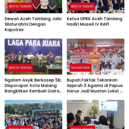
BERITA TERKINI
BERITA TERKINI
Dewan Aceh Tamiang Jalin
Ketua DPRK Aceh Tamiang
Silaturahmi Dengan
Hadiri Muswil IV RAPI
Kapolres
BERITA TERKINI
NUSANTARA
Ngalam Asyik Berkosep 5B,
Bupati Fakfak Tekankan
Disporapar Kota Malang
Sejarah 3 Agama di Papua
Bangkitkan Kembali Gairah
Harus Jadi Muatan Lokal di
Tinju Profesional
Sekolah