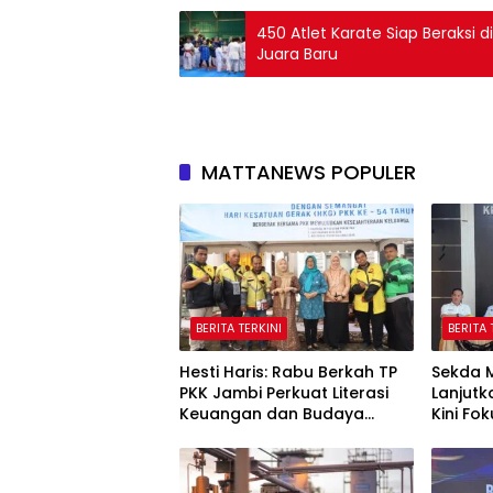
450 Atlet Karate Siap Beraksi 
Juara Baru
MATTANEWS POPULER
BERITA TERKINI
BERITA 
Hesti Haris: Rabu Berkah TP
Sekda 
PKK Jambi Perkuat Literasi
Lanjutk
Keuangan dan Budaya
Kini Fo
Kelola Sampah dari Rumah
Batas 
Wetan