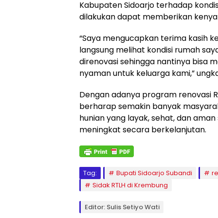
Kabupaten Sidoarjo terhadap kondis
dilakukan dapat memberikan kenya
“Saya mengucapkan terima kasih ke
langsung melihat kondisi rumah say
direnovasi sehingga nantinya bisa m
nyaman untuk keluarga kami,” ungka
Dengan adanya program renovasi RT
berharap semakin banyak masyara
hunian yang layak, sehat, dan aman
meningkat secara berkelanjutan.
Tag:
Bupati Sidoarjo Subandi
r
Sidak RTLH di Krembung
Editor: Sulis Setiyo Wati