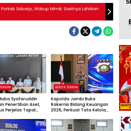
di Porkab Sidoarjo, Wabup Mimik: Saatnya Lahirkan
TERKINI
BERITA TERKINI
Muba Syafaruddin
Kapolda Jambi Buka
an Penertiban Aset,
Rakernis Bidang Keuangan
kus Perjelas Tapal
2026, Perkuat Tata Kelola
Desa di Lawang
Keuangan yang Transparan
dan Akuntabel