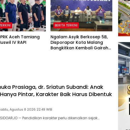
TERKINI
BERITA TERKINI
DPRK Aceh Tamiang
Ngalam Asyik Berkosep 5B,
Muswil IV RAPI
Disporapar Kota Malang
Bangkitkan Kembali Gairah
Tinju Profesional
uka Prasiaga, dr. Sriatun Subandi: Anak
Hanya Pintar, Karakter Baik Harus Dibentuk
Sabtu, Agustus 8 2026 22:49 WIB
IDOARJO — Pendidikan karakter perlu dikenalkan sejak…