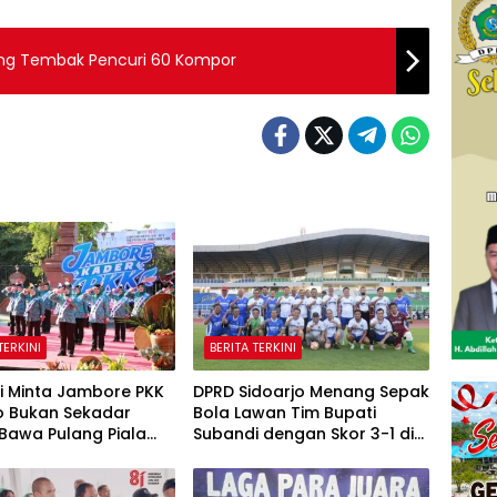
ang Tembak Pencuri 60 Kompor
TERKINI
BERITA TERKINI
i Minta Jambore PKK
DPRD Sidoarjo Menang Sepak
o Bukan Sekadar
Bola Lawan Tim Bupati
Bawa Pulang Piala
Subandi dengan Skor 3-1 di
ga Ilmu untuk Warga
Gelora Delta