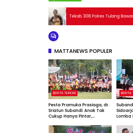
Tekab 308 Polres Tulang Baw
MATTANEWS POPULER
BERITA TERKINI
BERITA 
Pesta Pramuka Prasiaga, dr.
Suband
Sriatun Subandi: Anak Tak
Sidoarj
Cukup Hanya Pintar,
Lomba 
Karakter Baik Harus Dibentuk
tapi Ju
Sejak Dini