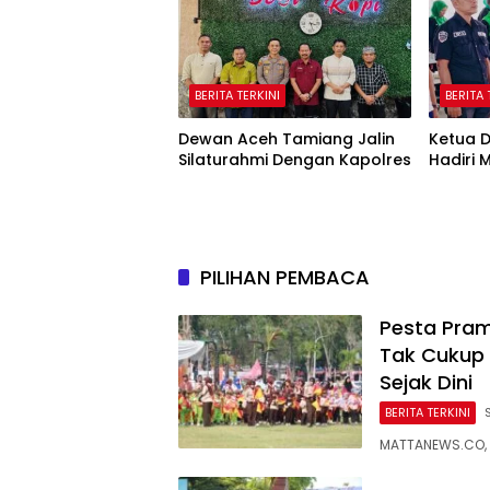
BERITA TERKINI
BERITA 
Dewan Aceh Tamiang Jalin
Ketua 
Silaturahmi Dengan Kapolres
Hadiri 
PILIHAN PEMBACA
Pesta Pram
Tak Cukup 
Sejak Dini
BERITA TERKINI
MATTANEWS.CO, S