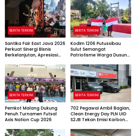
BERITA TERKINI
BERITA TERKINI
Santika Fair East Java 2026
Kodim 1206 Putussibau
Perkuat Sinergi Bisnis
Sulut Semangat
Berkelanjutan, Apresiasi
Patriotisme Warga Dusun
Mitra Korporasi Lewat
Sebintang Lewat Lautan
Corporate Award
Bendera Merah Putih
BERITA TERKINI
BERITA TERKINI
Pemkot Malang Dukung
702 Pegawai Ambil Bagian,
Penuh Turnamen Futsal
Clean Energy Day PLN UID
Axis Nation Cup 2026
S2JB Tekan Emisi Karbon
Hingga 15 Ton