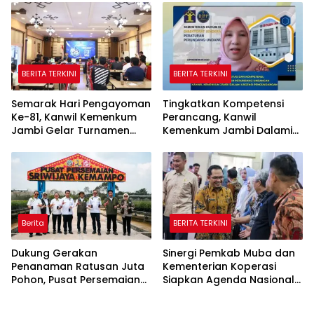
Secara Transparan
BERITA TERKINI
BERITA TERKINI
Semarak Hari Pengayoman
Tingkatkan Kompetensi
Ke-81, Kanwil Kemenkum
Perancang, Kanwil
Jambi Gelar Turnamen
Kemenkum Jambi Dalami
Domino, Catur, dan E-Sport
Urgensi Pengundangan
Peraturan Perundang-
undangan
Berita
BERITA TERKINI
Dukung Gerakan
Sinergi Pemkab Muba dan
Penanaman Ratusan Juta
Kementerian Koperasi
Pohon, Pusat Persemaian
Siapkan Agenda Nasional
Sriwijaya Kemampo
Hilirisasi Kelapa Sawit
Perkuat Jaringan