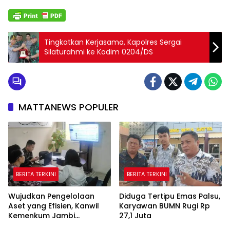
Tingkatkan Kerjasama, Kapolres Sergai
Silaturahmi ke Kodim 0204/DS
MATTANEWS POPULER
BERITA TERKINI
BERITA TERKINI
Wujudkan Pengelolaan
Diduga Tertipu Emas Palsu,
Aset yang Efisien, Kanwil
Karyawan BUMN Rugi Rp
Kemenkum Jambi
27,1 Juta
Laksanakan Lelang BMN