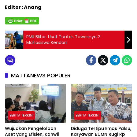
Editor : Anang
PMII Blitar: Usut Tuntas Tewasnya 2
Mahasiswa Kendari
MATTANEWS POPULER
BERITA TERKINI
BERITA TERKINI
Wujudkan Pengelolaan
Diduga Tertipu Emas Palsu,
Aset yang Efisien, Kanwil
Karyawan BUMN Rugi Rp