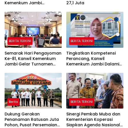
Kemenkum Jambi
27,1 Juta
Laksanakan Lelang BMN
Secara Transparan
BERITA TERKINI
BERITA TERKINI
Semarak Hari Pengayoman
Tingkatkan Kompetensi
Ke-81, Kanwil Kemenkum
Perancang, Kanwil
Jambi Gelar Turnamen
Kemenkum Jambi Dalami
Domino, Catur, dan E-Sport
Urgensi Pengundangan
Peraturan Perundang-
undangan
Berita
BERITA TERKINI
Dukung Gerakan
Sinergi Pemkab Muba dan
Penanaman Ratusan Juta
Kementerian Koperasi
Pohon, Pusat Persemaian
Siapkan Agenda Nasional