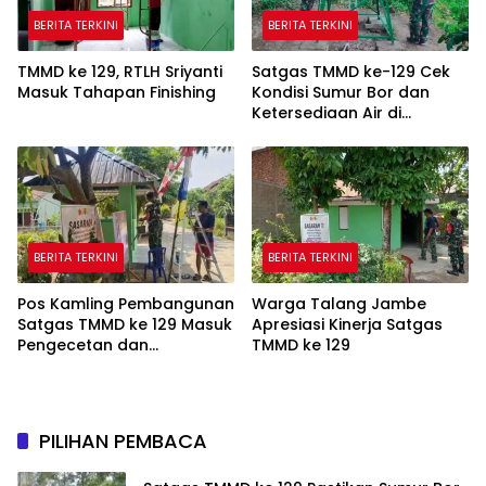
BERITA TERKINI
BERITA TERKINI
TMMD ke 129, RTLH Sriyanti
Satgas TMMD ke-129 Cek
Masuk Tahapan Finishing
Kondisi Sumur Bor dan
Ketersediaan Air di
Kampung Kreatif
BERITA TERKINI
BERITA TERKINI
Pos Kamling Pembangunan
Warga Talang Jambe
Satgas TMMD ke 129 Masuk
Apresiasi Kinerja Satgas
Pengecetan dan
TMMD ke 129
Pembersihan
PILIHAN PEMBACA