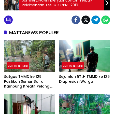
Sumsel Diyakini Menjadi Contoh Terbaik
Pelaksanaan Tes SKD CPNS 2019
MATTANEWS POPULER
BERITA TERKINI
BERITA TERKINI
Satgas TMMD ke 129
Sejumlah RTLH TMMD ke 129
Pastikan Sumur Bor di
Diapresiasi Warga
Kampung Kreatif Pelangi
Bisa Digunakan