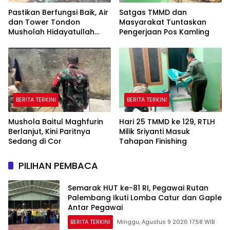
Pastikan Berfungsi Baik, Air
Satgas TMMD dan
dan Tower Tondon
Masyarakat Tuntaskan
Musholah Hidayatullah
Pengerjaan Pos Kamling
Dicek Satgas TMMD
BERITA TERKINI
BERITA TERKINI
Mushola Baitul Maghfurin
Hari 25 TMMD ke 129, RTLH
Berlanjut, Kini Paritnya
Milik Sriyanti Masuk
Sedang di Cor
Tahapan Finishing
PILIHAN PEMBACA
Semarak HUT ke-81 RI, Pegawai Rutan
Palembang Ikuti Lomba Catur dan Gaple
Antar Pegawai
BERITA TERKINI
Minggu, Agustus 9 2026 17:58 WIB