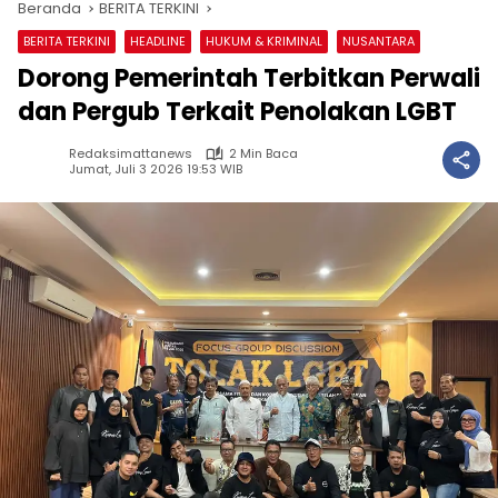
Beranda
BERITA TERKINI
BERITA TERKINI
HEADLINE
HUKUM & KRIMINAL
NUSANTARA
Dorong Pemerintah Terbitkan Perwali
dan Pergub Terkait Penolakan LGBT
Redaksimattanews
2 Min Baca
Jumat, Juli 3 2026 19:53 WIB