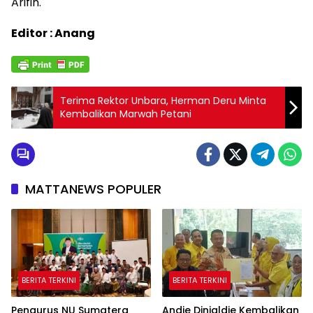
Arifin.
Editor : Anang
Terima Rektor Unbara, Herman Deru Minta
Kembalikan Marwah Petani
MATTANEWS POPULER
BERITA TERKINI
BERITA TERKINI
Pengurus NU Sumatera
Andie Dinialdie Kembalikan