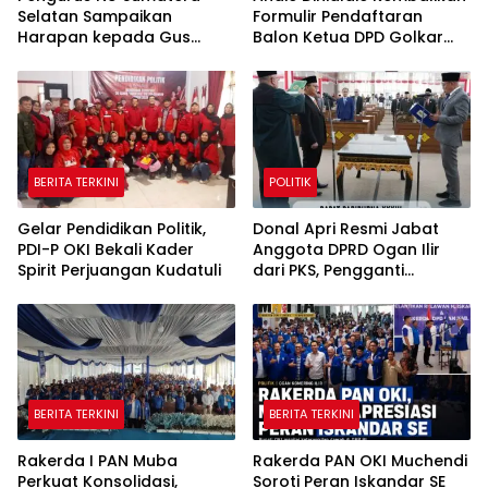
Selatan Sampaikan
Formulir Pendaftaran
Harapan kepada Gus
Balon Ketua DPD Golkar
Rozin: Perkuat Ranting dan
Sumsel
Pesantren
BERITA TERKINI
POLITIK
Gelar Pendidikan Politik,
Donal Apri Resmi Jabat
PDI-P OKI Bekali Kader
Anggota DPRD Ogan Ilir
Spirit Perjuangan Kudatuli
dari PKS, Pengganti
Muhammad Sayuti yang
Meninggal Dunia
BERITA TERKINI
BERITA TERKINI
Rakerda I PAN Muba
Rakerda PAN OKI Muchendi
Perkuat Konsolidasi,
Soroti Peran Iskandar SE