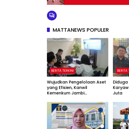
MATTANEWS POPULER
BERITA TERKINI
BERITA 
Wujudkan Pengelolaan Aset
Diduga 
yang Efisien, Kanwil
Karyaw
Kemenkum Jambi
Juta
Laksanakan Lelang BMN
Secara Transparan