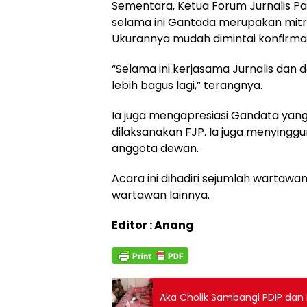
Sementara, Ketua Forum Jurnalis P
selama ini Gantada merupakan mit
Ukurannya mudah dimintai konfirmasi
“Selama ini kerjasama Jurnalis da
lebih bagus lagi,” terangnya.
Ia juga mengapresiasi Gandata yang
dilaksanakan FJP. Ia juga menyinggun
anggota dewan.
Acara ini dihadiri sejumlah wartaw
wartawan lainnya.
Editor : Anang
Aka Cholik Sambangi PDIP dan