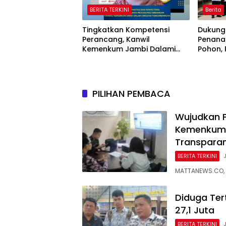
BERITA TERKINI
Berita
Tingkatkan Kompetensi
Dukung
Perancang, Kanwil
Penana
Kemenkum Jambi Dalami
Pohon,
Urgensi Pengundangan
Sriwij
Peraturan Perundang-
Jaring
undangan
Nasiona
PILIHAN PEMBACA
Wujudkan P
Kemenkum 
Transpara
BERITA TERKINI
MATTANEWS.CO, 
Diduga Ter
27,1 Juta
BERITA TERKINI