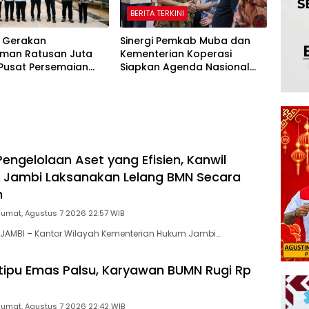
BERITA TERKINI
 Gerakan
Sinergi Pemkab Muba dan
man Ratusan Juta
Kementerian Koperasi
 Pusat Persemaian
Siapkan Agenda Nasional
aya Kemampo Perkuat
Hilirisasi Kelapa Sawit
an Persemaian
l*
engelolaan Aset yang Efisien, Kanwil
Jambi Laksanakan Lelang BMN Secara
n
Jumat, Agustus 7 2026 22:57 WIB
JAMBI – Kantor Wilayah Kementerian Hukum Jambi…
tipu Emas Palsu, Karyawan BUMN Rugi Rp
Jumat, Agustus 7 2026 22:42 WIB