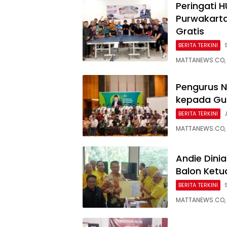
Peringati 
Purwakarta
Gratis
BERITA TERKINI
MATTANEWS.CO, 
Pengurus 
kepada Gus
BERITA TERKINI
MATTANEWS.CO, 
Andie Dini
Balon Ketu
BERITA TERKINI
MATTANEWS.CO, P