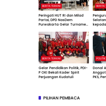
BERITA TERKINI
BERITA 
Peringati HUT RI dan Milad
Pengur
Partai, DPD NasDem
Selata
Purwakarta Gelar Turnamen
kepada 
Olahraga hingga Baksos
Ranting
Gratis
BERITA TERKINI
POLITIK
Gelar Pendidikan Politik, PDI-
Donal A
P OKI Bekali Kader Spirit
Anggota
Perjuangan Kudatuli
PKS, P
Sayuti 
PILIHAN PEMBACA