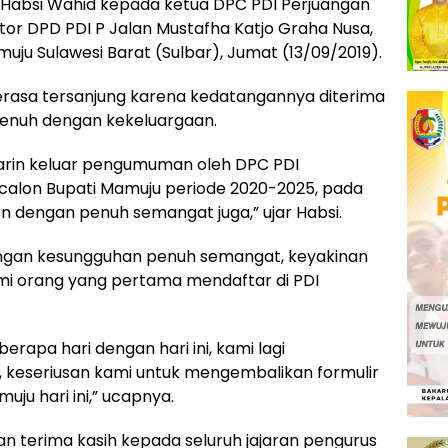
 Habsi Wahid kepada ketua DPC PDI Perjuangan
tor DPD PDI P Jalan Mustafha Katjo Graha Nusa,
u Sulawesi Barat (Sulbar), Jumat (13/09/2019).
rasa tersanjung karena kedatangannya diterima
enuh dengan kekeluargaan.
marin keluar pengumuman oleh DPC PDI
alon Bupati Mamuju periode 2020-2025, pada
n dengan penuh semangat juga,” ujar Habsi.
engan kesungguhan penuh semangat, keyakinan
i orang yang pertama mendaftar di PDI
erapa hari dengan hari ini, kami lagi
keseriusan kami untuk mengembalikan formulir
ju hari ini,” ucapnya.
 terima kasih kepada seluruh jajaran pengurus