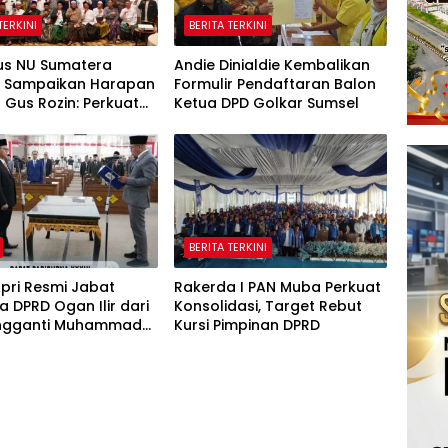
TERKINI
BERITA TERKINI
us NU Sumatera
Andie Dinialdie Kembalikan
n Sampaikan Harapan
Formulir Pendaftaran Balon
Gus Rozin: Perkuat
Ketua DPD Golkar Sumsel
 dan Pesantren
BERITA TERKINI
pri Resmi Jabat
Rakerda I PAN Muba Perkuat
 DPRD Ogan Ilir dari
Konsolidasi, Target Rebut
engganti Muhammad
Kursi Pimpinan DPRD
yang Meninggal Dunia