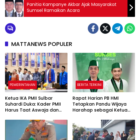
Panitia Kampanye Akbar Ajak Masyarakat
Sumsel Ramaikan Acara
MATTANEWS POPULER
PEMERINTAHAN
BERITA TERKINI
Ketua IKA PMII Sulbar
Rapat Harian PB HMI
Suhardi Duka: Kader PMII
Tetapkan Pandu Wijaya
Harus Taat Aswaja dan
Harahap sebagai Ketua
Jadi Alumni Berbakti
Umum HMI Cabang Jambi