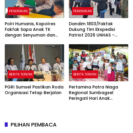
PENDIDIKAN
PENDIDIKAN
Polri Humanis, Kapolres
Dandim 1803/Fakfak
Fakfak Sapa Anak TK
Dukung Tim Ekspedisi
dengan Senyuman dan
Patriot 2026 UNHAS –
Cerita
UNPAD Kaji Kawasan
Transmigrasi di Fakfak
BERITA TERKINI
BERITA TERKINI
PGRI Sumsel Pastikan Roda
Pertamina Patra Niaga
Organisasi Tetap Berjalan
Regional Sumbagsel
Peringati Hari Anak
Nasional 2026 melalui
Edukasi Perlindungan Anak
dan Penguatan Posyandu
PILIHAN PEMBACA