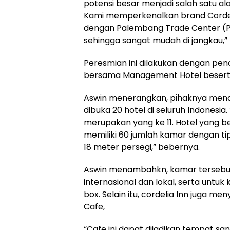
potensi besar menjadi salah satu a
Kami memperkenalkan brand Cordela
dengan Palembang Trade Center (PTC
sehingga sangat mudah di jangkau,”
Peresmian ini dilakukan dengan pe
bersama Management Hotel beserta
Aswin menerangkan, pihaknya menar
dibuka 20 hotel di seluruh Indones
merupakan yang ke 11. Hotel yang be
memiliki 60 jumlah kamar dengan ti
18 meter persegi,” bebernya.
Aswin menambahkn, kamar tersebut di 
internasional dan lokal, serta untu
box. Selain itu, cordelia Inn juga m
Cafe,
“Cafe ini dapat dijadikan tempat sa