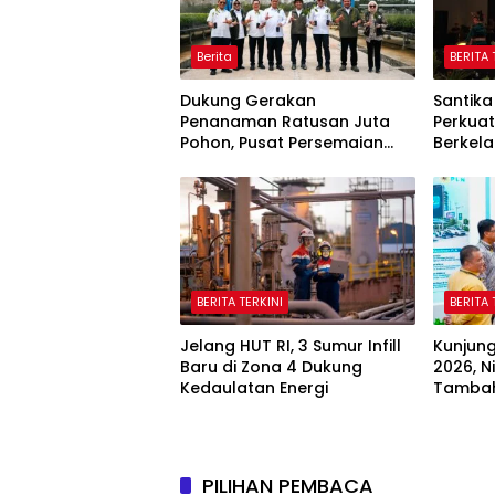
Berita
BERITA 
Dukung Gerakan
Santika
Penanaman Ratusan Juta
Perkuat 
Pohon, Pusat Persemaian
Berkela
Sriwijaya Kemampo Perkuat
Mitra K
Jaringan Persemaian
Corpor
Nasional*
BERITA TERKINI
BERITA 
Jelang HUT RI, 3 Sumur Infill
Kunjung
Baru di Zona 4 Dukung
2026, N
Kedaulatan Energi
Tambah
PILIHAN PEMBACA