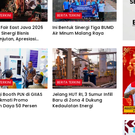
TERKINI
BERITA TERKINI
 Fair East Java 2026
Ini Bentuk Sinergi Tiga BUMD
Sinergi Bisnis
Air Minum Malang Raya
njutan, Apresiasi
orporasi Lewat
ate Award
TERKINI
BERITA TERKINI
i Booth PLN di GIIAS
Jelang HUT RI, 3 Sumur Infill
ikmati Promo
Baru di Zona 4 Dukung
 Daya 50 Persen
Kedaulatan Energi