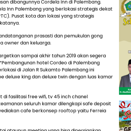
lasan dibangunnya Cordela Inn di Palembang.
 Inn Palembang yang berlokasi strategis dekat
). Pusat kota dan lokasi yang strategis
 katanya.
nandatanganan prasasti dan pemukulan gong
 owner dan keluarga.
getkan sampai akhir tahun 2019 akan segera
ia. “Pembangunan hotel Cordeo di Palembang
rlokasi di Jalan R Sukamto Palembang ini
pe deluxe king dan deluxe twin dengan luas kamar
fasilitasi free wifi, tv 45 inch chanel
k keamanan seluruh kamar dilengkapi safe deposit
enyediakan cafe berkonsep rooftop yaitu Ferreia
ntai ataupun meeting yang bisa dipersiapkan