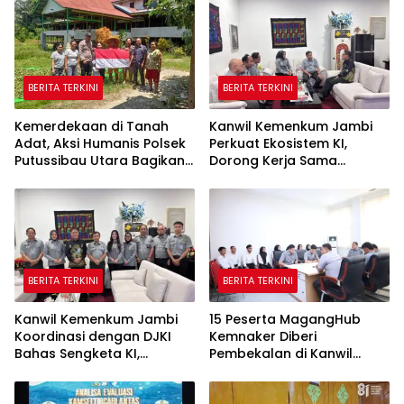
BERITA TERKINI
BERITA TERKINI
Kemerdekaan di Tanah
Kanwil Kemenkum Jambi
Adat, Aksi Humanis Polsek
Perkuat Ekosistem KI,
Putussibau Utara Bagikan
Dorong Kerja Sama
Bendera Merah Putih di
dengan Kampus dan
Rumah Betang
Pemda
BERITA TERKINI
BERITA TERKINI
Kanwil Kemenkum Jambi
15 Peserta MagangHub
Koordinasi dengan DJKI
Kemnaker Diberi
Bahas Sengketa KI,
Pembekalan di Kanwil
Termasuk Motif Batik
Kementerian Hukum Jambi
Sultan Thaha