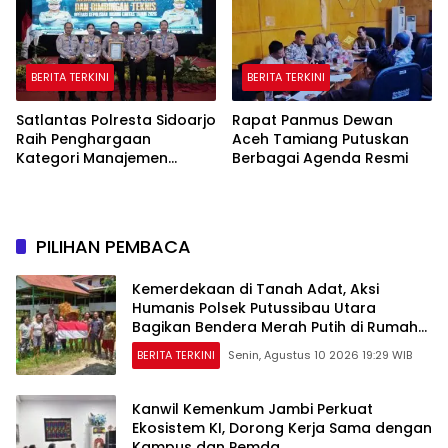
BERITA TERKINI
BERITA TERKINI
Satlantas Polresta Sidoarjo
Rapat Panmus Dewan
Raih Penghargaan
Aceh Tamiang Putuskan
Kategori Manajemen
Berbagai Agenda Resmi
Rekayasa Lalin Operasi
Ketupat Semeru 2026
PILIHAN PEMBACA
Kemerdekaan di Tanah Adat, Aksi
Humanis Polsek Putussibau Utara
Bagikan Bendera Merah Putih di Rumah
Betang
BERITA TERKINI
Senin, Agustus 10 2026 19:29 WIB
Kanwil Kemenkum Jambi Perkuat
Ekosistem KI, Dorong Kerja Sama dengan
Kampus dan Pemda