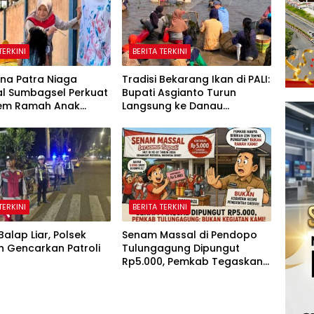
TERKINI
BERITA TERKINI
na Patra Niaga
Tradisi Bekarang Ikan di PALI:
al Sumbagsel Perkuat
Bupati Asgianto Turun
tem Ramah Anak
Langsung ke Danau
i Program TAMASYA
Sebetung
TERKINI
BERITA TERKINI
alap Liar, Polsek
Senam Massal di Pendopo
n Gencarkan Patroli
Tulungagung Dipungut
Rp5.000, Pemkab Tegaskan
Bukan Kegiatan Pemerintah