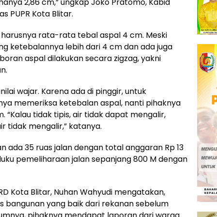
l hanya 2,86 cm,” ungkap Joko Pratomo, Kabid
s PUPR Kota Blitar.
 harusnya rata-rata tebal aspal 4 cm. Meski
ng ketebalannya lebih dari 4 cm dan ada juga
boran aspal dilakukan secara zigzag, yakni
n.
ilai wajar. Karena ada di pinggir, untuk
nya memeriksa ketebalan aspal, nanti pihaknya
 “Kalau tidak tipis, air tidak dapat mengalir,
r tidak mengalir,” katanya.
n ada 35 ruas jalan dengan total anggaran Rp 13
Maluku pemeliharaan jalan sepanjang 800 M dengan
PRD Kota Blitar, Nuhan Wahyudi mengatakan,
as bangunan yang baik dari rekanan sebelum
elumnya, pihaknya mendapat laporan dari warga