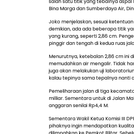
salah satu titik yang tebalnya aspa
Bina Marga dan Sumberdaya Air, Dina
Joko menjelaskan, sesuai ketentuan
demikian, ada ada beberapa titik ya
yang kurang, seperti 2,86 cm. Penge
pinggir dan tengah di kedua ruas jala
Menurutnya, ketebalan 2,86 cm ini din
memudahkan air mengalir. Tidak ha
juga akan melakukan uji laboratorium.
kalau tepinya sama tepalnya nanti ai
Pemeliharaan jalan di tiga kecamata
milliar. Sementara untuk di Jalan 
anggaran senilai Rp4,4 M.
Sementara Wakil Ketua Komisi III D
pihaknya ingin mendapatkan kualit
dilimpahkan ke Pemkot Blitar. Seb