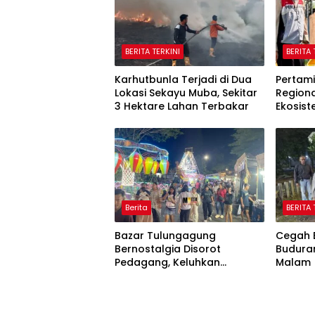
BERITA TERKINI
BERITA 
Karhutbunla Terjadi di Dua
Pertami
Lokasi Sekayu Muba, Sekitar
Region
3 Hektare Lahan Terbakar
Ekosis
melalu
Berita
BERITA 
Bazar Tulungagung
Cegah B
Bernostalgia Disorot
Budura
Pedagang, Keluhkan
Malam
Pungutan Kebersihan hingga
Listrik Sering Mati