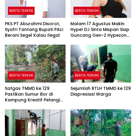
BERITA TERKINI
BERITA TERKINI
PKS PT Aburahmi Disorot,
Malam 17 Agustus Makin
Syafri Tantang Bupati PALI:
Hype! DJ Sinta Mispan Siap
Berani Segel Kalau Ilegal
Guncang Gen-Z Hypezone
Palembang
BERITA TERKINI
BERITA TERKINI
Satgas TMMD ke 129
Sejumlah RTLH TMMD ke 129
Pastikan Sumur Bor di
Diapresiasi Warga
Kampung Kreatif Pelangi
Bisa Digunakan