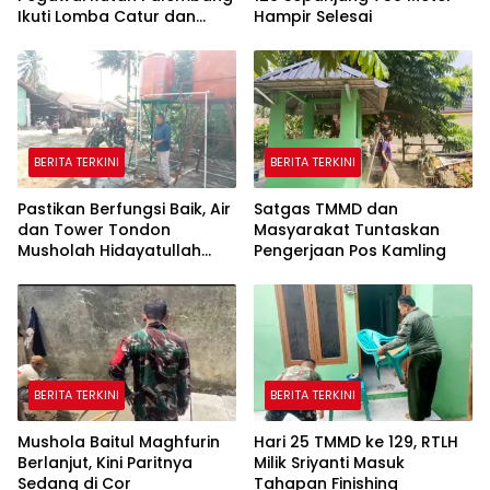
Ikuti Lomba Catur dan
Hampir Selesai
Gaple Antar Pegawai
BERITA TERKINI
BERITA TERKINI
Pastikan Berfungsi Baik, Air
Satgas TMMD dan
dan Tower Tondon
Masyarakat Tuntaskan
Musholah Hidayatullah
Pengerjaan Pos Kamling
Dicek Satgas TMMD
BERITA TERKINI
BERITA TERKINI
Mushola Baitul Maghfurin
Hari 25 TMMD ke 129, RTLH
Berlanjut, Kini Paritnya
Milik Sriyanti Masuk
Sedang di Cor
Tahapan Finishing