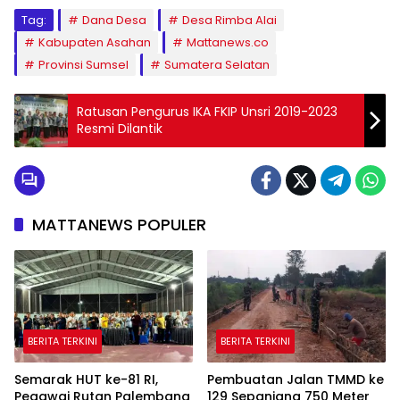
Tag:
Dana Desa
Desa Rimba Alai
Kabupaten Asahan
Mattanews.co
Provinsi Sumsel
Sumatera Selatan
Ratusan Pengurus IKA FKIP Unsri 2019-2023
Resmi Dilantik
MATTANEWS POPULER
BERITA TERKINI
BERITA TERKINI
Semarak HUT ke-81 RI,
Pembuatan Jalan TMMD ke
Pegawai Rutan Palembang
129 Sepanjang 750 Meter