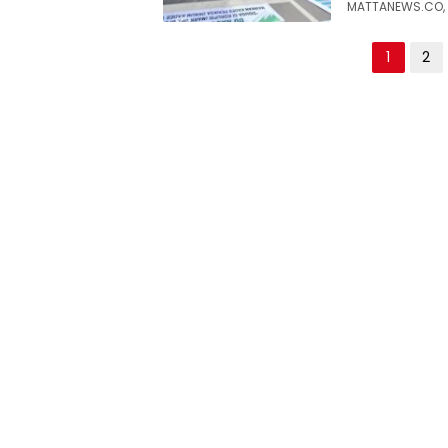
MATTANEWS.CO, 
Paginasi
1
2
pos