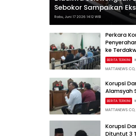
Sebokor Sampaikan Eks
Rabu, Juni 17 2026 14:12 WIB
Perkara Ko
Penyerahan
ke Terdak
BERITA TERKINI
MATTANEWS.CO, 
Korupsi Da
Alamsyah 
BERITA TERKINI
MATTANEWS.CO, 
Korupsi Da
Dituntut 3