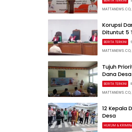
BERITA TERKINI
MATTANEWS.CO, K
Korupsi Dan
Dituntut 5
BERITA TERKINI
MATTANEWS.CO, 
Tujuh Prio
Dana Desa
BERITA TERKINI
MATTANEWS.CO, T
12 Kepala 
Desa
HUKUM & KRIMIN