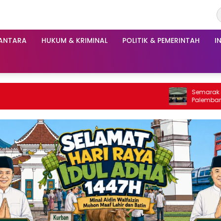
ANTARA
HUKUM & KRIMINAL
POLITIK & PEMERINTAH
I
Semarak HUT ke-81 RI, Pegawai Ru
Palembang Ikuti Lomba Catur da
Antar Pegawai