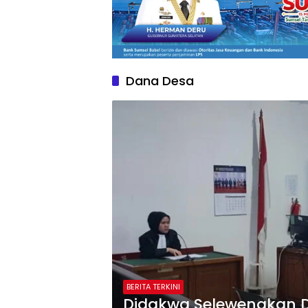
Dana Desa
BERITA TERKINI
Didakwa Selewengkan D