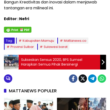
Bangun Kreativitas dan inovasi dalam menjawab
tantangan era milineal ini.
Editor : Nefri
Tag:
Kabupaten Mamuju
Mattanews.co
Provinsi Sulbar
Sulawesi barat
Sukseskan Sensus 2020, BPS Sumsel
Harapkan Semua Pihak Bersinergi
MATTANEWS POPULER