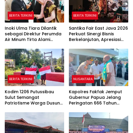
BERITA TERKINI
BERITA TERKINI
Inoki Ulma Tiara Dilantik
Santika Fair East Java 2026
sebagai Direktur Perumda
Perkuat Sinergi Bisnis
Air Minum Tirta Alami
Berkelanjutan, Apresiasi
Tanah Datar Periode
Mitra Korporasi Lewat
2026–2031
Corporate Award
BERITA TERKINI
NUSANTARA
Kodim 1206 Putussibau
Kapolres Fakfak Jemput
Sulut Semangat
Gubernur Papua Jelang
Patriotisme Warga Dusun
Peringatan 666 Tahun
Sebintang Lewat Lautan
Islam Masuk Tanah Papua
Bendera Merah Putih