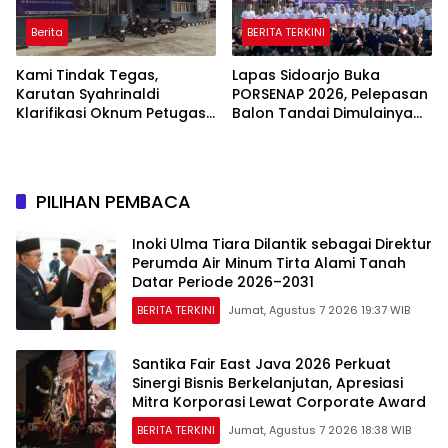
Berita
BERITA TERKINI
Kami Tindak Tegas,
Lapas Sidoarjo Buka
Karutan Syahrinaldi
PORSENAP 2026, Pelepasan
Klarifikasi Oknum Petugas
Balon Tandai Dimulainya
Rutan Putussibau Terseret
Pekan Olahraga dan Seni
Komentar Pedas Kasus
Warga Binaan
Pasien BPJS
PILIHAN PEMBACA
Inoki Ulma Tiara Dilantik sebagai Direktur
Perumda Air Minum Tirta Alami Tanah
Datar Periode 2026–2031
BERITA TERKINI
Jumat, Agustus 7 2026 19:37 WIB
Santika Fair East Java 2026 Perkuat
Sinergi Bisnis Berkelanjutan, Apresiasi
Mitra Korporasi Lewat Corporate Award
BERITA TERKINI
Jumat, Agustus 7 2026 18:38 WIB